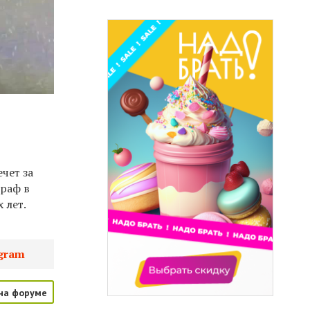
чет за
траф в
 лет.
gram
на форуме