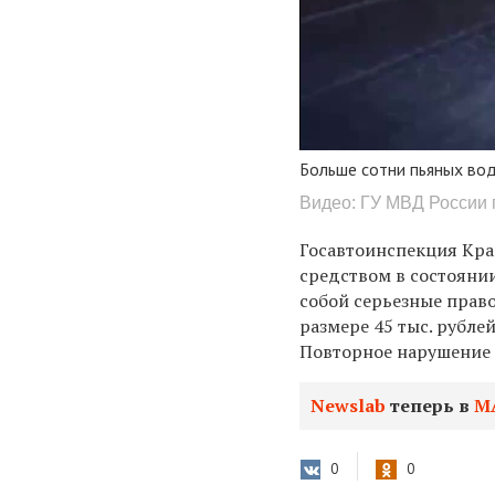
Больше сотни пьяных во
Видео: ГУ МВД России 
Госавтоинспекция Кра
средством в состоянии
собой серьезные прав
размере 45 тыс. рубле
Повторное нарушение 
Newslab
теперь в
М
0
0