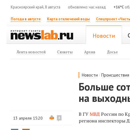
Красноярский край, 8 августа
обновлено: час назад
+16°C
обл
Погода в августе
Карта отключений воды
Спецпроект «Чисты
Новости
Лента новостей
Сюжеты
Архив
Досье
/
Новости
Происшествия
Больше со
на выходны
В ГУ
МВД
России по Кр
13 апреля 15:20
4
региона инспекторы Д