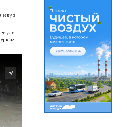
 езду в
ее уже
перь их