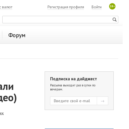
18+
с валют
Регистрация профиля
Войти
Форум
Подписка на дайджест
али
Рассылка выходит раз в сутки по
вечерам.
део)
ах