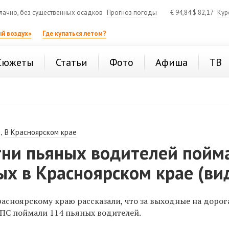
ачно, без существенных осадков
Прогноз погоды
€
94,84
$
82,17
Кур
й воздух»
Где купаться летом?
Сюжеты
Статьи
Фото
Афиша
ТВ
,
В Красноярском крае
тни пьяных водителей пойм
х в Красноярском крае (ви
асноярскому краю рассказали, что за выходные на дорог
ПС поймали 114 пьяных водителей.