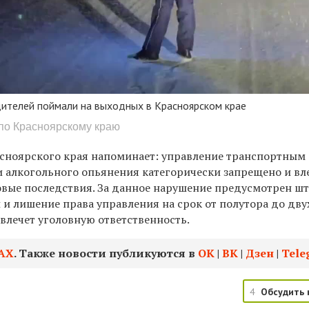
дителей поймали на выходных в Красноярском крае
по Красноярскому краю
сноярского края напоминает: управление транспортным
 алкогольного опьянения категорически запрещено и вле
овые последствия. За данное нарушение предусмотрен ш
й и лишение права управления на срок от полутора до двух
влечет уголовную ответственность.
АХ
. Также новости публикуются в
ОК
|
ВК
|
Дзен
|
Tele
4
Обсудить 