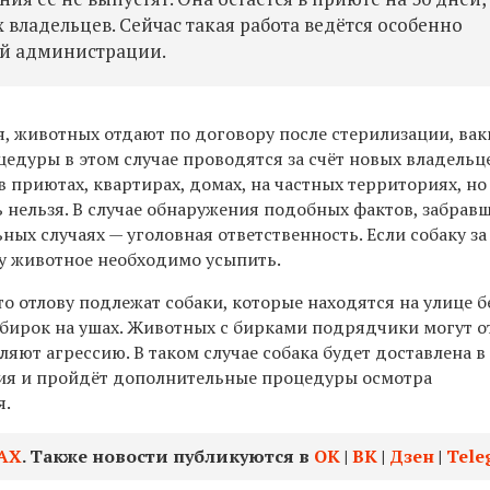
 владельцев. Сейчас такая работа ведётся особенно
ой администрации.
ся, животных отдают по договору после стерилизации, ва
цедуры в этом случае проводятся за счёт новых владельц
 приютах, квартирах, домах, на частных территориях, но
 нельзя. В случае обнаружения подобных фактов, забрав
ьных случаях — уголовная ответственность. Если собаку за
ону животное необходимо усыпить.
о отлову подлежат собаки, которые находятся на улице б
 бирок на ушах. Животных с бирками подрядчики могут о
ляют агрессию. В таком случае собака будет доставлена в
ия и пройдёт дополнительные процедуры осмотра
я.
АХ
. Также новости публикуются в
ОК
|
ВК
|
Дзен
|
Tele