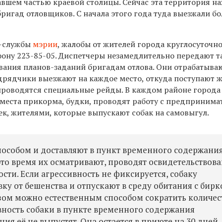
тавшем частью
краевой столицы
. Сейчас эта территория н
бригад отловщиков. С начала
этого
года туда выезжали бо
с-службы
мэрии
, ж
алобы от жителей города круглосуточн
фону
223-85-05.
Диспетчеры незамедлительно передают т
ания планов-заданий бригадам отлова. Они отрабатыва
одрядчики выезжают на каждое место, откуда поступают 
роводятся специальные рейды.
В
каждом районе
города
 места прикорма, будки, проводят работу с предпринима
ек, жителями, которые выпускают собак на самовыгул.
особом и доставляют в пункт временного содержания
это время их осматривают, проводят освидетельствов
сти. Если агрессивность не фиксируется, собаку
вку от бешенства и отпускают в среду обитания с бирк
разом можно естественным способом сократить количес
вность собаки в пункте временного содержания
ния её не выпустят. Она остается в приюте на 30 дней,