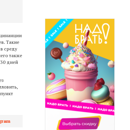
кцинанции
ев. Такие
 в среду
шего также
 30 дней
ез
тловить,
 пункт
gram