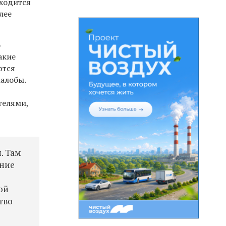
аходится
лее
о
акие
ются
жалобы.
телями,
. Там
ание
ой
тво