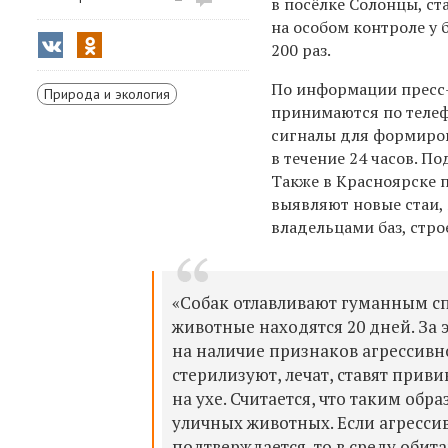
в посёлке Солонцы, с
на особом контроле у 
200 раз.
По информации прес
Природа и экология
принимаются по теле
сигналы для формиров
в течение 24 часов. П
Также в
Красноярске
п
выявляют новые стаи,
владельцами баз, стро
«Собак отлавливают гуманным сп
животные находятся 20 дней. За 
на наличие признаков агрессивно
стерилизуют, лечат, ставят приви
на ухе. Считается, что таким об
уличных животных. Если агресси
подтверждается, то в среду обита