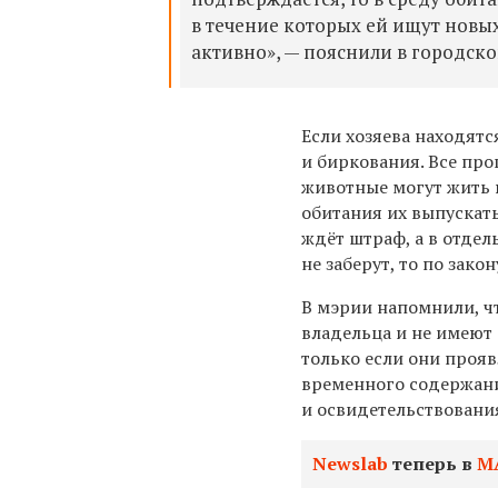
в течение которых ей ищут новых
активно», — пояснили в городск
Если хозяева находят
и биркования. Все про
животные могут жить в
обитания их выпускать
ждёт штраф, а в отдел
не заберут, то по зак
В мэрии напомнили, чт
владельца и не имеют
только если они прояв
временного содержан
и освидетельствовани
Newslab
теперь в
М