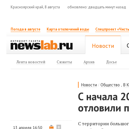
Красноярский край, 8 августа
обновлено: двадцать минут назад
Погода в августе
Карта отключений воды
Спецпроект «Чисты
Новости
Лента новостей
Сюжеты
Архив
Досье
/
,
Новости
Общество
В 
С начала 2
отловили 
С территории большог
13 апреля 16:50
8