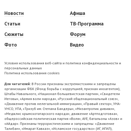
Новости
Афиша
Статьи
ТВ-Программа
Сюжеты
Форум
Фото
Видео
Условия использования веб-сайта и политика конфиденциальности и
персональных данных
Политика использования cookies
Для читателей:
В России признаны экстремистскими и запрещены
организации ФБК (Фонд борьбы с коррупцией, признан иноагентом),
Штабы Навального, «Национал-большевистская партия», «Свидетели
Иеговы», «Армия воли народа», «Русский общенациональный союз»,
«Движение против нелегальной иммиграции», «Правый сектор», УНА-
УНСО, УПА, «Тризуб им. Степана Бандеры», «Мизантропик дивижн»,
«Меджлис крымскотатарского народа», движение «Артподготовка»,
общероссийская политическая партия «Воля», АУЕ, батальоны «Азов» и
«Айдар». Признаны террористическими и запрещены: «Движение
Талибан», «Имарат Кавказ», «Исламское государство» (ИГ, ИГИЛ),