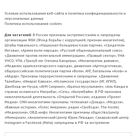
Условия использования веб-сайта и политика конфиденциальности и
персональных данных
Политика использования cookies
Для читателей:
В России признаны экстремистскими и запрещены
организации ФБК (Фонд борьбы с коррупцией, признан иноагентом),
Штабы Навального, «Национал-большевистская партия», «Свидетели
Иеговы», «Армия воли народа», «Русский общенациональный союз»,
«Движение против нелегальной иммиграции», «Правый сектор», УНА-
УНСО, УПА, «Тризуб им. Степана Бандеры», «Мизантропик дивижн»,
«Меджлис крымскотатарского народа», движение «Артподготовка»,
общероссийская политическая партия «Воля», АУЕ, батальоны «Азов» и
«Айдар». Признаны террористическими и запрещены: «Движение
Талибан», «Имарат Кавказ», «Исламское государство» (ИГ, ИГИЛ),
Джебхад-ан-Нусра, «АУМ Синрике», «Братья-мусульмане», «Аль-Каида в
странах исламского Магриба», «Сеть», «Колумбайн». В РФ признана
нежелательной деятельность «Открытой России», издания «Проект
Медиа». СМИ-иноагентами признаны: телеканал «Дождь», «Медуза»,
«Важные истории», «Голос Америки», радио «Свобода», The Insider,
«Медиазона», ОВД-инфо. Иноагентами признаны общество/центр
«Мемориал», «Аналитический Центр Юрия Левады», Сахаровский центр.
Instagram и Facebook (Metа) запрещены в РФ за экстремизм.