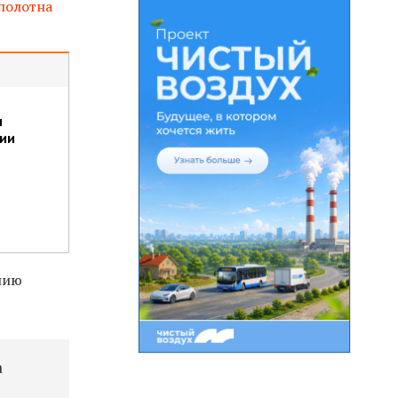
полотна
м
рии
нию
а