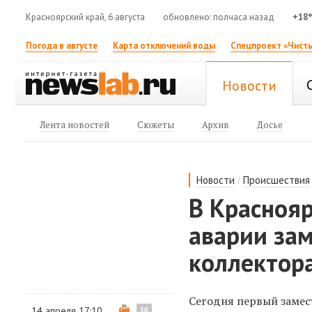
Красноярский край, 6 августа
обновлено: полчаса назад
+18
Погода в августе
Карта отключений воды
Спецпроект «Чисты
Новости
Лента новостей
Сюжеты
Архив
Досье
/
Новости
Происшествия
В Красноя
аварии за
коллектор
Сегодня первый замес
14 апреля 17:10
16