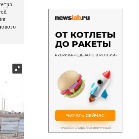
метра
тей
ния
нового