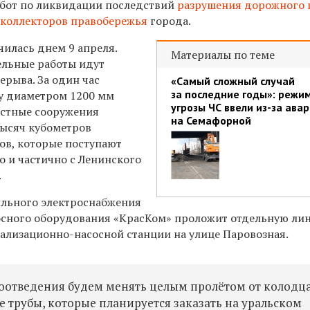
абот по ликвидации последствий
разрушения дорожного 
 коллекторов правобережья
города.
чилась днем 9 апреля
.
Материалы по теме
ельные работы идут
ерыва. За один час
«Самый сложный случай
за последние годы»: режи
у диаметром 1200 мм
угрозы ЧС ввели из-за ава
истные сооружения
на Семафорной
тысяч кубометров
ов, которые поступают
о и частично с Ленинского
.
бильного электроснабжения
осного оборудования «КрасКом» проложит отдельную ли
нализационно-насосной станции на улице Паровозная.
оотведения будем менять целым пролётом от колодц
е трубы, которые планируется заказать на уральском