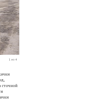
1 из 4
качки
од,
а сточной
ся
качки