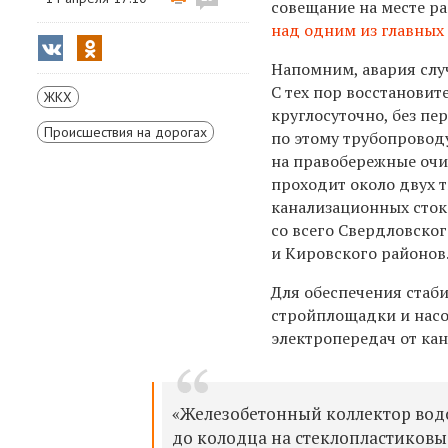
совещание на месте р
над одним из главных
Напомним, авария слу
С тех пор
восстановит
ЖКХ
круглосуточно, без пер
Происшествия на дорогах
по этому трубопровод
на правобережные оч
проходит около двух 
канализационных сток
со всего Свердловског
и Кировского районов
​Для обеспечения ста
стройплощадки и нас
электропередач от ка
«Железобетонный коллектор вод
до колодца на стеклопластиковы