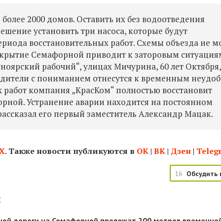
более 2000 домов. Оставить их без водоотведения
ешение установить три насоса, которые будут
ериода восстановительных работ. Схемы объезда не м
акрытие Семафорной приводит к заторовым ситуация
ноярский рабочий“, улицах Мичурина, 60 лет Октября
одители с пониманием отнесутся к временным неудоб
ех работ компания „КрасКом“ полностью восстановит
орной. Устранение аварии находится на постоянном
рассказал его первый заместитель Александр Мацак.
Х
. Также новости публикуются в
ОК
|
ВК
|
Дзен
|
Teleg
16
Обсудить 
:
ной дороги на Семафорной проложат 200 метров временно