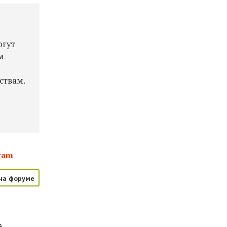
огут
м
,
ствам.
ram
на форуме
й