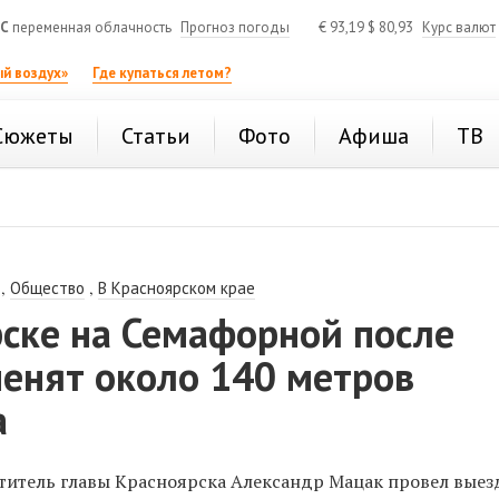
°C
переменная облачность
Прогноз погоды
€
93,19
$
80,93
Курс валют
й воздух»
Где купаться летом?
Сюжеты
Статьи
Фото
Афиша
ТВ
,
,
Общество
В Красноярском крае
рске на Семафорной после
менят около 140 метров
а
титель главы Красноярска Александр Мацак провел выез