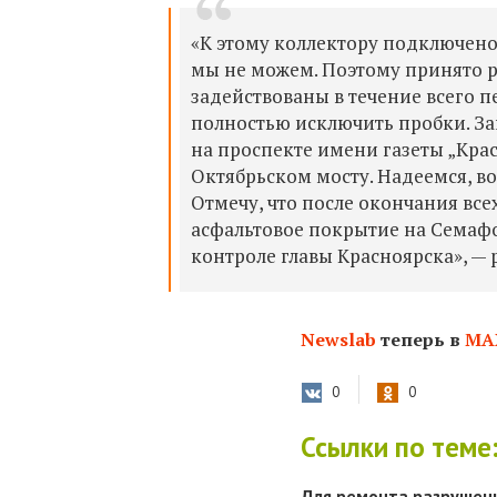
«К этому коллектору подключено 
мы не можем. Поэтому принято р
задействованы в течение всего п
полностью исключить пробки. З
на проспекте имени газеты „Крас
Октябрьском мосту. Надеемся, в
Отмечу, что после окончания вс
асфальтовое по​крытие на Семаф
контроле главы Красноярска», — 
Newslab
теперь в
МА
0
0
Ссылки по теме
Для ремонта разрушен