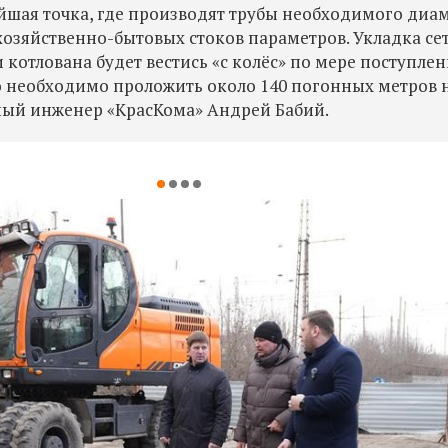
айшая точка, где производят трубы необходимого диа
хозяйственно-бытовых стоков
​ параметров. Укладка се
котлована будет вестись «с колёс» по мере поступле
его необходимо проложить около 140 погонных метров 
вный инженер «КрасКома» Андрей Бабий.