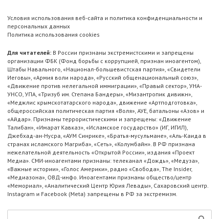
Условия использования веб-сайта и политика конфиденциальности и
персональных данных
Политика использования cookies
Для читателей:
В России признаны экстремистскими и запрещены
организации ФБК (Фонд борьбы с коррупцией, признан иноагентом),
Штабы Навального, «Национал-большевистская партия», «Свидетели
Иеговы», «Армия воли народа», «Русский общенациональный союз»,
«Движение против нелегальной иммиграции», «Правый сектор», УНА-
УНСО, УПА, «Тризуб им. Степана Бандеры», «Мизантропик дивижн»,
«Меджлис крымскотатарского народа», движение «Артподготовка»,
общероссийская политическая партия «Воля», АУЕ, батальоны «Азов» и
«Айдар». Признаны террористическими и запрещены: «Движение
Талибан», «Имарат Кавказ», «Исламское государство» (ИГ, ИГИЛ),
Джебхад-ан-Нусра, «АУМ Синрике», «Братья-мусульмане», «Аль-Каида в
странах исламского Магриба», «Сеть», «Колумбайн». В РФ признана
нежелательной деятельность «Открытой России», издания «Проект
Медиа». СМИ-иноагентами признаны: телеканал «Дождь», «Медуза»,
«Важные истории», «Голос Америки», радио «Свобода», The Insider,
«Медиазона», ОВД-инфо. Иноагентами признаны общество/центр
«Мемориал», «Аналитический Центр Юрия Левады», Сахаровский центр.
Instagram и Facebook (Metа) запрещены в РФ за экстремизм.