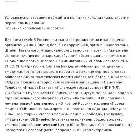
Условия использования веб-сайта и политика конфиденциальности и
персональных данных
Политика использования cookies
Для читателей:
В России признаны экстремистскими и запрещены
организации ФБК (Фонд борьбы с коррупцией, признан иноагентом),
Штабы Навального, «Национал-большевистская партия», «Свидетели
Иеговы», «Армия воли народа», «Русский общенациональный союз»,
«Движение против нелегальной иммиграции», «Правый сектор», УНА-
УНСО, УПА, «Тризуб им. Степана Бандеры», «Мизантропик дивижн»,
«Меджлис крымскотатарского народа», движение «Артподготовка»,
общероссийская политическая партия «Воля», АУЕ, батальоны «Азов» и
«Айдар». Признаны террористическими и запрещены: «Движение
Талибан», «Имарат Кавказ», «Исламское государство» (ИГ, ИГИЛ),
Джебхад-ан-Нусра, «АУМ Синрике», «Братья-мусульмане», «Аль-Каида в
странах исламского Магриба», «Сеть», «Колумбайн». В РФ признана
нежелательной деятельность «Открытой России», издания «Проект
Медиа». СМИ-иноагентами признаны: телеканал «Дождь», «Медуза»,
«Важные истории», «Голос Америки», радио «Свобода», The Insider,
«Медиазона», ОВД-инфо. Иноагентами признаны общество/центр
«Мемориал», «Аналитический Центр Юрия Левады», Сахаровский центр.
Instagram и Facebook (Metа) запрещены в РФ за экстремизм.