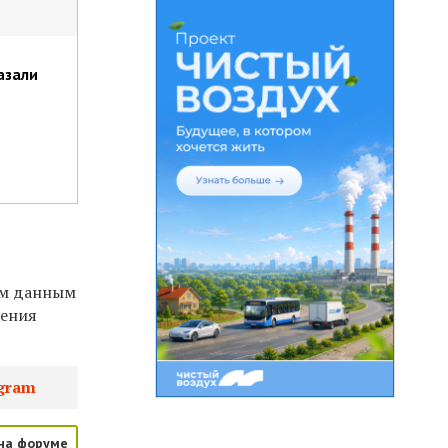
азали
ым данным
дения
gram
на форуме