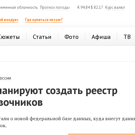
ременная облачность
Прогноз погоды
€
94,84
$
82,17
Курс валют
й воздух»
Где купаться летом?
Сюжеты
Статьи
Фото
Афиша
ТВ
России
ланируют создать реестр
вочников
али о новой федеральной базе данных, куда внесут данн
ок.