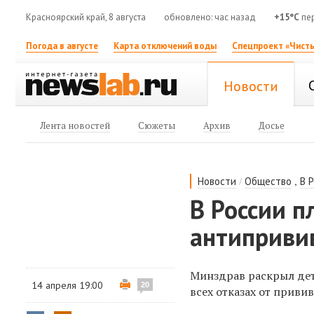
Красноярский край, 8 августа
обновлено: час назад
+15°C
пе
Погода в августе
Карта отключений воды
Спецпроект «Чисты
Новости
Лента новостей
Сюжеты
Архив
Досье
/
,
Новости
Общество
В 
В России п
антиприви
Минздрав раскрыл дет
14 апреля 19:00
20
всех отказах от привив