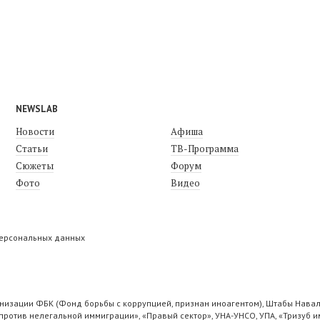
NEWSLAB
Новости
Афиша
Статьи
ТВ-Программа
Сюжеты
Форум
Фото
Видео
персональных данных
низации ФБК (Фонд борьбы с коррупцией, признан иноагентом), Штабы Навал
ротив нелегальной иммиграции», «Правый сектор», УНА-УНСО, УПА, «Тризуб и