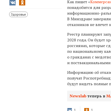
Как пишет «
Коммерса
понадобится для разр
информационно-разъя
Здоровье
В Минздраве заверили
отказников не влечет 
Реестр планируют запу
2028 года. Он будет х
россиянах, которые с
по национальному кал
о гражданах с медотв
и поствакцинальными
Информацию об отказе
получат Роспотребнад
будут видеть полные 
Newslab
теперь в
М
1
1