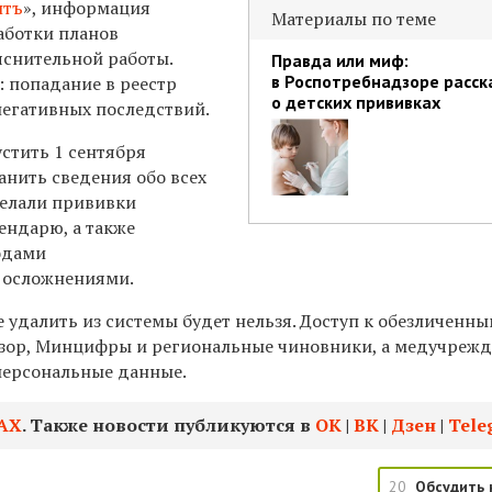
нтъ
», информация
Материалы по теме
аботки планов
снительной работы.
Правда или миф:
в Роспотребнадзоре расск
: попадание в реестр
о детских прививках
негативных последствий.
стить 1 сентября
ранить сведения обо всех
делали прививки
ендарю, а также
одами
 осложнениями.
 удалить из системы будет нельзя. Доступ к обезличенн
зор, Минцифры и региональные чиновники, а медучреж
персональные данные.
АХ
. Также новости публикуются в
ОК
|
ВК
|
Дзен
|
Tele
20
Обсудить 