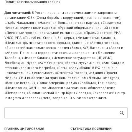
Политика использования cookies
Для читателей:
В России признаны экстремистскими и запрещены
организации ФБК (Фонд борьбы с коррупцией, признан иноагентом),
Штабы Навального, «Национал-большевистская партия», «Свидетели
Иеговы», «Армия воли народа», «Русский общенациональный союз»,
«Движение против нелегальной иммиграции», «Правый сектор», УНА-
УНСО, УПА, «Тризуб им. Степана Бандеры», «Мизантропик дивижн»,
«Меджлис крымскотатарского народа», движение «Артподготовка»,
общероссийская политическая партия «Воля», АУЕ, батальоны «Азов» и
«Айдар». Признаны террористическими и запрещены: «Движение
Талибан», «Имарат Кавказ», «Исламское государство» (ИГ, ИГИЛ),
Джебхад-ан-Нусра, «АУМ Синрике», «Братья-мусульмане», «Аль-Каида в
странах исламского Магриба», «Сеть», «Колумбайн». В РФ признана
нежелательной деятельность «Открытой России», издания «Проект
Медиа». СМИ-иноагентами признаны: телеканал «Дождь», «Медуза»,
«Важные истории», «Голос Америки», радио «Свобода», The Insider,
«Медиазона», ОВД-инфо. Иноагентами признаны общество/центр
«Мемориал», «Аналитический Центр Юрия Левады», Сахаровский центр.
Instagram и Facebook (Metа) запрещены в РФ за экстремизм.
ПРАВИЛА ЦИТИРОВАНИЯ
СТАТИСТИКА ПОСЕЩЕНИЙ