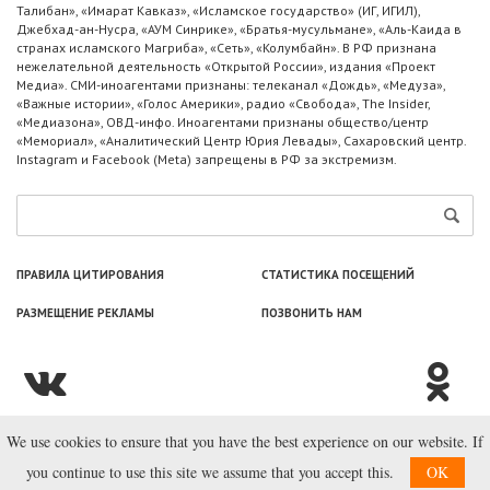
Талибан», «Имарат Кавказ», «Исламское государство» (ИГ, ИГИЛ),
Джебхад-ан-Нусра, «АУМ Синрике», «Братья-мусульмане», «Аль-Каида в
странах исламского Магриба», «Сеть», «Колумбайн». В РФ признана
нежелательной деятельность «Открытой России», издания «Проект
Медиа». СМИ-иноагентами признаны: телеканал «Дождь», «Медуза»,
«Важные истории», «Голос Америки», радио «Свобода», The Insider,
«Медиазона», ОВД-инфо. Иноагентами признаны общество/центр
«Мемориал», «Аналитический Центр Юрия Левады», Сахаровский центр.
Instagram и Facebook (Metа) запрещены в РФ за экстремизм.
ПРАВИЛА ЦИТИРОВАНИЯ
СТАТИСТИКА ПОСЕЩЕНИЙ
РАЗМЕЩЕНИЕ РЕКЛАМЫ
ПОЗВОНИТЬ НАМ
We use cookies to ensure that you have the best experience on our website. If
© ООО «Лаборатория Новоcтей», 2003—2026.
you continue to use this site we assume that you accept this.
OK