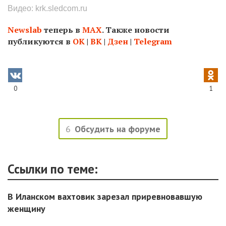
Видео: krk.sledcom.ru
Newslab
теперь в
МАХ
. Также новости
публикуются в
ОК
|
ВК
|
Дзен
|
Telegram
0
1
6
Обсудить на форуме
Ссылки по теме:
В Иланском вахтовик зарезал приревновавшую
женщину