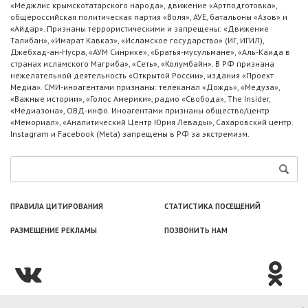
«Меджлис крымскотатарского народа», движение «Артподготовка»,
общероссийская политическая партия «Воля», АУЕ, батальоны «Азов» и
«Айдар». Признаны террористическими и запрещены: «Движение
Талибан», «Имарат Кавказ», «Исламское государство» (ИГ, ИГИЛ),
Джебхад-ан-Нусра, «АУМ Синрике», «Братья-мусульмане», «Аль-Каида в
странах исламского Магриба», «Сеть», «Колумбайн». В РФ признана
нежелательной деятельность «Открытой России», издания «Проект
Медиа». СМИ-иноагентами признаны: телеканал «Дождь», «Медуза»,
«Важные истории», «Голос Америки», радио «Свобода», The Insider,
«Медиазона», ОВД-инфо. Иноагентами признаны общество/центр
«Мемориал», «Аналитический Центр Юрия Левады», Сахаровский центр.
Instagram и Facebook (Metа) запрещены в РФ за экстремизм.
ПРАВИЛА ЦИТИРОВАНИЯ
СТАТИСТИКА ПОСЕЩЕНИЙ
РАЗМЕЩЕНИЕ РЕКЛАМЫ
ПОЗВОНИТЬ НАМ