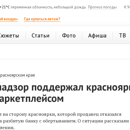
+21°C
переменная облачность, небольшой дождь
Прогноз погоды
€
9
й воздух»
Где купаться летом?
Сюжеты
Статьи
Фото
Афиша
ТВ
Красноярском крае
надзор поддержал краснояр
маркетплейсом
 на сторону красноярки, которой продавец отказался
а разбитую банку с обертыванием. О ситуации рассказали
лении.