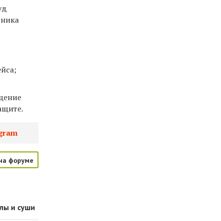
уд
дника
йса;
ащение
ащите.
gram
на форуме
лы и суши