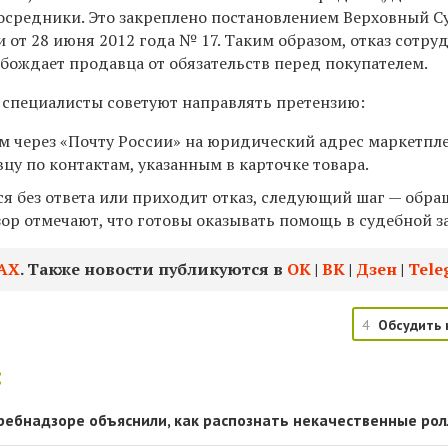
посредники. Это закреплено постановлением Верховный С
от 28 июня 2012 года № 17. Таким образом, отказ сотру
бождает продавца от обязательств перед покупателем.
 специалисты советуют направлять претензию:
м через «Почту России» на юридический адрес маркетпле
у по контактам, указанным в карточке товара.
ся без ответа или приходит отказ, следующий шаг — обр
зор отмечают, что готовы оказывать помощь в судебной з
АХ
. Также новости публикуются в
ОК
|
ВК
|
Дзен
|
Tele
4
Обсудить 
:
ребнадзоре объяснили, как распознать некачественные рол