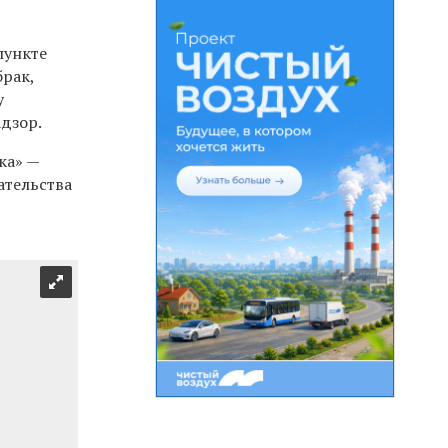
пункте
брак,
у
адзор.
ка» —
ательства