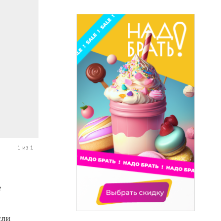
1 из 1
р
е
сли