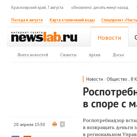
Красноярский край, 7 августа
обновлено: десять минут назад
Погода в августе
Карта отключений воды
Спецпроект «Чисты
Новости
Лента новостей
Сюжеты
Архив
Досье
/
,
Новости
Общество
В 
Роспотреб
в споре с 
Роспотребнадзор встал
20 апреля 15:30
4
в возвращать деньги з
в региональном Управ