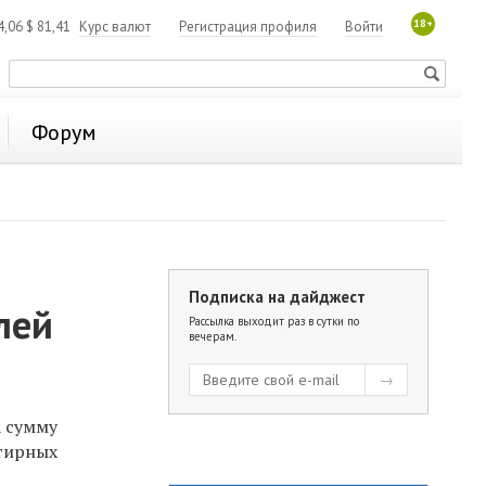
18+
4,06
$
81,41
Курс валют
Регистрация профиля
Войти
Форум
Подписка на дайджест
лей
Рассылка выходит раз в сутки по
вечерам.
а сумму
ртирных