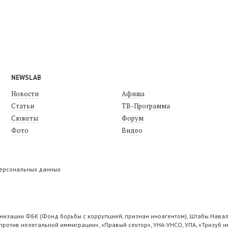
NEWSLAB
Новости
Афиша
Статьи
ТВ-Программа
Сюжеты
Форум
Фото
Видео
персональных данных
низации ФБК (Фонд борьбы с коррупцией, признан иноагентом), Штабы Навал
ротив нелегальной иммиграции», «Правый сектор», УНА-УНСО, УПА, «Тризуб и