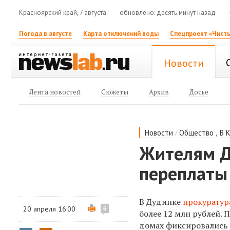
Красноярский край, 7 августа
обновлено: десять минут назад
Погода в августе
Карта отключений воды
Спецпроект «Чисты
Новости
Лента новостей
Сюжеты
Архив
Досье
/
,
Новости
Общество
В 
Жителям Д
переплаты
В Дудинке
прокуратур
20 апреля 16:00
6
более 12 млн рублей.
домах фиксировались 