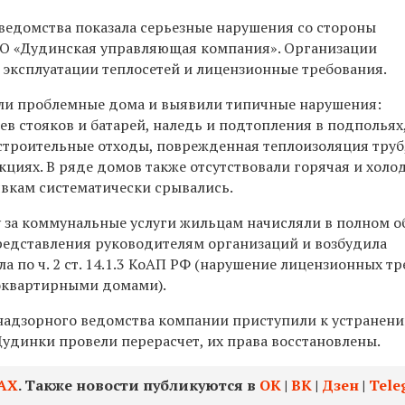
ведомства показала серьезные нарушения со стороны
О «Дудинская управляющая компания». Организации
 эксплуатации теплосетей и лицензионные требования.
ли проблемные дома и выявили типичные нарушения:
в стояков и батарей, наледь и подтопления в подпольях,
 строительные отходы, поврежденная теплоизоляция труб
кциях. В ряде домов также отсутствовали горячая и холо
явкам систематически срывались.
у за коммунальные услуги жильцам начисляли в полном о
редставления руководителям организаций и возбудила
 по ч. 2 ст. 14.1.3 КоАП РФ (нарушение лицензионных т
оквартирными домами).
надзорного ведомства компании приступили к устранен
удинки провели перерасчет, их права восстановлены.
АХ
. Также новости публикуются в
ОК
|
ВК
|
Дзен
|
Tele