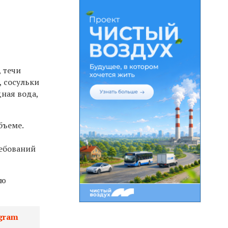
 течи
, сосульки
дная вода,
бъеме.
ребований
ию
gram