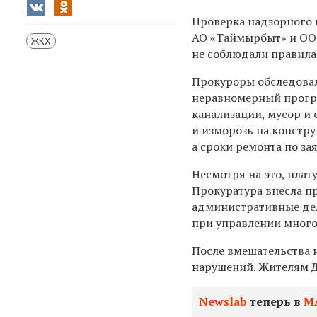
Проверка надзорного 
АО «Таймырбыт» и ОО
ЖКХ
не соблюдали правила
Прокуроры обследова
неравномерный прогре
канализации, мусор и
и изморозь на констру
а сроки ремонта по за
Несмотря на это, плат
Прокуратура внесла п
административные дела
при управлении мног
После вмешательства 
нарушений. Жителям Д
Newslab
теперь в
М