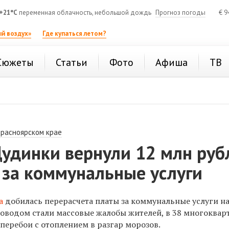
+21°C
переменная облачность, небольшой дождь
Прогноз погоды
€
9
й воздух»
Где купаться летом?
Сюжеты
Статьи
Фото
Афиша
ТВ
Красноярском крае
удинки вернули 12 млн руб
 за коммунальные услуги
а
добилась перерасчета платы за коммунальные услуги н
 Поводом стали массовые жалобы жителей, в 38 многоква
перебои с отоплением в разгар морозов.