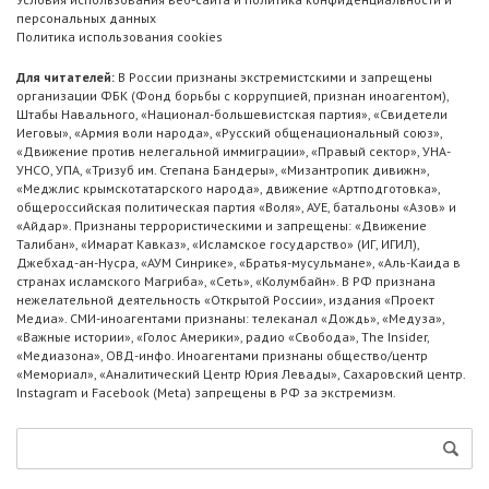
персональных данных
Политика использования cookies
Для читателей:
В России признаны экстремистскими и запрещены
организации ФБК (Фонд борьбы с коррупцией, признан иноагентом),
Штабы Навального, «Национал-большевистская партия», «Свидетели
Иеговы», «Армия воли народа», «Русский общенациональный союз»,
«Движение против нелегальной иммиграции», «Правый сектор», УНА-
УНСО, УПА, «Тризуб им. Степана Бандеры», «Мизантропик дивижн»,
«Меджлис крымскотатарского народа», движение «Артподготовка»,
общероссийская политическая партия «Воля», АУЕ, батальоны «Азов» и
«Айдар». Признаны террористическими и запрещены: «Движение
Талибан», «Имарат Кавказ», «Исламское государство» (ИГ, ИГИЛ),
Джебхад-ан-Нусра, «АУМ Синрике», «Братья-мусульмане», «Аль-Каида в
странах исламского Магриба», «Сеть», «Колумбайн». В РФ признана
нежелательной деятельность «Открытой России», издания «Проект
Медиа». СМИ-иноагентами признаны: телеканал «Дождь», «Медуза»,
«Важные истории», «Голос Америки», радио «Свобода», The Insider,
«Медиазона», ОВД-инфо. Иноагентами признаны общество/центр
«Мемориал», «Аналитический Центр Юрия Левады», Сахаровский центр.
Instagram и Facebook (Metа) запрещены в РФ за экстремизм.