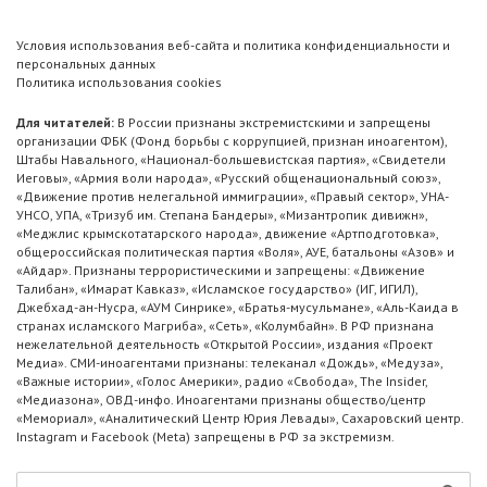
Условия использования веб-сайта и политика конфиденциальности и
персональных данных
Политика использования cookies
Для читателей:
В России признаны экстремистскими и запрещены
организации ФБК (Фонд борьбы с коррупцией, признан иноагентом),
Штабы Навального, «Национал-большевистская партия», «Свидетели
Иеговы», «Армия воли народа», «Русский общенациональный союз»,
«Движение против нелегальной иммиграции», «Правый сектор», УНА-
УНСО, УПА, «Тризуб им. Степана Бандеры», «Мизантропик дивижн»,
«Меджлис крымскотатарского народа», движение «Артподготовка»,
общероссийская политическая партия «Воля», АУЕ, батальоны «Азов» и
«Айдар». Признаны террористическими и запрещены: «Движение
Талибан», «Имарат Кавказ», «Исламское государство» (ИГ, ИГИЛ),
Джебхад-ан-Нусра, «АУМ Синрике», «Братья-мусульмане», «Аль-Каида в
странах исламского Магриба», «Сеть», «Колумбайн». В РФ признана
нежелательной деятельность «Открытой России», издания «Проект
Медиа». СМИ-иноагентами признаны: телеканал «Дождь», «Медуза»,
«Важные истории», «Голос Америки», радио «Свобода», The Insider,
«Медиазона», ОВД-инфо. Иноагентами признаны общество/центр
«Мемориал», «Аналитический Центр Юрия Левады», Сахаровский центр.
Instagram и Facebook (Metа) запрещены в РФ за экстремизм.