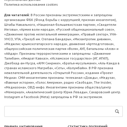
Политика использования cookies
Для читателей:
В России признаны экстремистскими и запрещены
организации ФБК (Фонд борьбы с коррупцией, признан иноагентом),
Штабы Навального, «Национал-большевистская партия», «Свидетели
Иеговы», «Армия воли народа», «Русский общенациональный союз»,
«Движение против нелегальной иммиграции», «Правый сектор», УНА-
УНСО, УПА, «Тризуб им. Степана Бандеры», «Мизантропик дивижн»,
«Меджлис крымскотатарского народа», движение «Артподготовка»,
общероссийская политическая партия «Воля», АУЕ, батальоны «Азов» и
«Айдар». Признаны террористическими и запрещены: «Движение
Талибан», «Имарат Кавказ», «Исламское государство» (ИГ, ИГИЛ),
Джебхад-ан-Нусра, «АУМ Синрике», «Братья-мусульмане», «Аль-Каида в
странах исламского Магриба», «Сеть», «Колумбайн». В РФ признана
нежелательной деятельность «Открытой России», издания «Проект
Медиа». СМИ-иноагентами признаны: телеканал «Дождь», «Медуза»,
«Важные истории», «Голос Америки», радио «Свобода», The Insider,
«Медиазона», ОВД-инфо. Иноагентами признаны общество/центр
«Мемориал», «Аналитический Центр Юрия Левады», Сахаровский центр.
Instagram и Facebook (Metа) запрещены в РФ за экстремизм.
ПРАВИЛА ЦИТИРОВАНИЯ
СТАТИСТИКА ПОСЕЩЕНИЙ