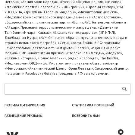
Иеговы», «Армия воли народа», «Русский общенациональный союз»,
«Движение против нелегальной иммиграции», «Правый сектор», УНА-
УНСО, УПА, «Тризуб им. Степана Бандеры», «Мизантропик дивижн»,
«Меджлис крымскотатарского народа», движение «Артподготовка»,
общероссийская политическая партия «Воля», АУЕ, батальоны «Азов» и
«Айдар». Признаны террористическими и запрещены: «Движение
Талибан», «Имарат Кавказ», «Исламское государство» (ИГ, ИГИЛ),
Джебхад-ан-Нусра, «АУМ Синрике», «Братья-мусульмане», «Аль-Каида в
странах исламского Магриба», «Сеть», «Колумбайн». В РФ признана
нежелательной деятельность «Открытой России», издания «Проект
Медиа». СМИ-иноагентами признаны: телеканал «Дождь», «Медуза»,
«Важные истории», «Голос Америки», радио «Свобода», The Insider,
«Медиазона», ОВД-инфо. Иноагентами признаны общество/центр
«Мемориал», «Аналитический Центр Юрия Левады», Сахаровский центр.
Instagram и Facebook (Metа) запрещены в РФ за экстремизм.
ПРАВИЛА ЦИТИРОВАНИЯ
СТАТИСТИКА ПОСЕЩЕНИЙ
РАЗМЕЩЕНИЕ РЕКЛАМЫ
ПОЗВОНИТЬ НАМ