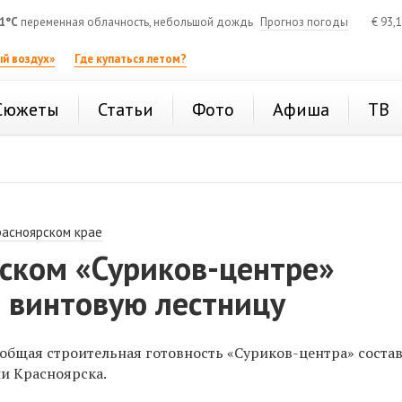
1°C
переменная облачность, небольшой дождь
Прогноз погоды
€
93,
й воздух»
Где купаться летом?
Сюжеты
Статьи
Фото
Афиша
ТВ
расноярском крае
рском «Суриков-центре»
 винтовую лестницу
общая строительная готовность «Суриков-центра» соста
ии Красноярска.