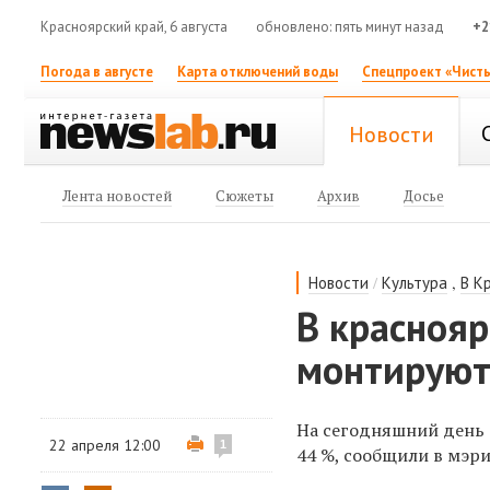
Красноярский край, 6 августа
обновлено: пять минут назад
+2
Погода в августе
Карта отключений воды
Спецпроект «Чисты
Новости
Лента новостей
Сюжеты
Архив
Досье
/
,
Новости
Культура
В К
В красноя
монтируют
На сегодняшний день 
22 апреля 12:00
1
44 %, сообщили в мэр