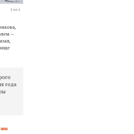
1 из 1
рикова,
олем —
азал,
лище
трого
мя года
оры
ram