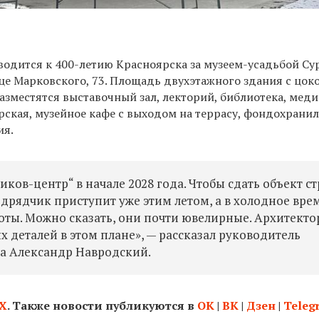
водится к 400-летию Красноярска за музеем-усадьбой Су
це Марковского, 73.
Площадь двухэтажного здания с цок
 разместятся выставочный зал, лекторий, библиотека, меди
рская, музейное кафе с выходом на террасу, фондохрани
ия.
иков-центр“ в начале 2028 года. Чтобы сдать объект с
одрядчик приступит уже этим летом, а в холодное вре
оты. Можно сказать, они почти ювелирные. Архитект
 деталей в этом плане», — рассказал руководитель
а А​лександр Навродский.
Х
. Также новости публикуются в
ОК
|
ВК
|
Дзен
|
Teleg