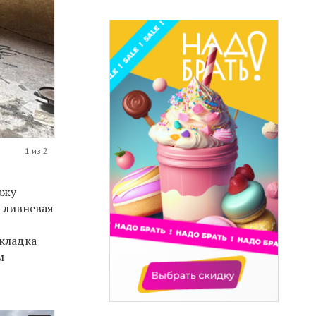
1 из 2
ажу
ы ливневая
кладка
м