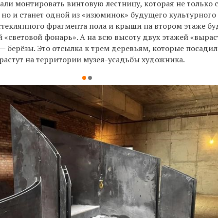
чали монтировать винтовую лестницу, которая не только 
 но и станет одной из «изюминок» будущего культурного
 стеклянного фрагмента пола и крыши на втором этаже бу
 «световой фонарь». А на всю высоту двух этажей «вырас
— берёзы. Это отсылка к трем деревьям, которые посади
и растут на территории музея-усадьбы художника.