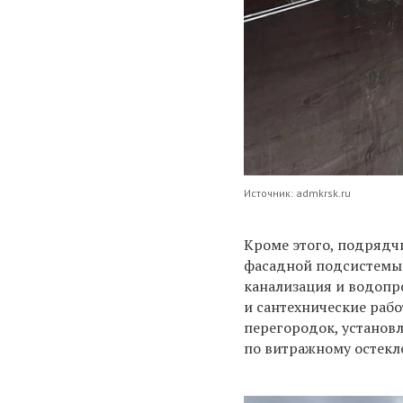
Источник: admkrsk.ru
Кроме этого, подрядчи
фасадной подсистемы.
канализация и водопр
и сантехнические раб
перегородок, у
становл
по витражному остекл