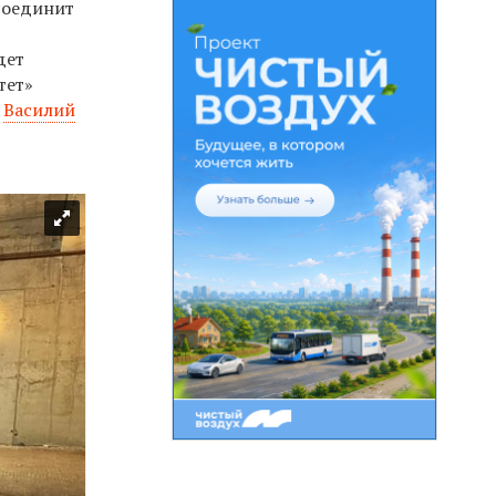
соединит
дет
тет»
л
Василий