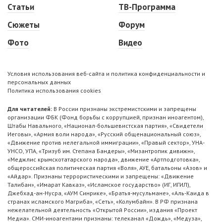
Статьи
ТВ-Программа
Сюжеты
Форум
Фото
Видео
Условия использования веб-сайта и политика конфиденциальности и
персональных данных
Политика использования cookies
Для читателей:
В России признаны экстремистскими и запрещены
организации ФБК (Фонд борьбы с коррупцией, признан иноагентом),
Штабы Навального, «Национал-большевистская партия», «Свидетели
Иеговы», «Армия воли народа», «Русский общенациональный союз»,
«Движение против нелегальной иммиграции», «Правый сектор», УНА-
УНСО, УПА, «Тризуб им. Степана Бандеры», «Мизантропик дивижн»,
«Меджлис крымскотатарского народа», движение «Артподготовка»,
общероссийская политическая партия «Воля», АУЕ, батальоны «Азов» и
«Айдар». Признаны террористическими и запрещены: «Движение
Талибан», «Имарат Кавказ», «Исламское государство» (ИГ, ИГИЛ),
Джебхад-ан-Нусра, «АУМ Синрике», «Братья-мусульмане», «Аль-Каида в
странах исламского Магриба», «Сеть», «Колумбайн». В РФ признана
нежелательной деятельность «Открытой России», издания «Проект
Медиа». СМИ-иноагентами признаны: телеканал «Дождь», «Медуза»,