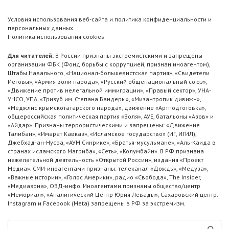
Условия использования веб-сайта и политика конфиденциальности и
персональных данных
Политика использования cookies
Для читателей:
В России признаны экстремистскими и запрещены
организации ФБК (Фонд борьбы с коррупцией, признан иноагентом),
Штабы Навального, «Национал-большевистская партия», «Свидетели
Иеговы», «Армия воли народа», «Русский общенациональный союз»,
«Движение против нелегальной иммиграции», «Правый сектор», УНА-
УНСО, УПА, «Тризуб им. Степана Бандеры», «Мизантропик дивижн»,
«Меджлис крымскотатарского народа», движение «Артподготовка»,
общероссийская политическая партия «Воля», АУЕ, батальоны «Азов» и
«Айдар». Признаны террористическими и запрещены: «Движение
Талибан», «Имарат Кавказ», «Исламское государство» (ИГ, ИГИЛ),
Джебхад-ан-Нусра, «АУМ Синрике», «Братья-мусульмане», «Аль-Каида в
странах исламского Магриба», «Сеть», «Колумбайн». В РФ признана
нежелательной деятельность «Открытой России», издания «Проект
Медиа». СМИ-иноагентами признаны: телеканал «Дождь», «Медуза»,
«Важные истории», «Голос Америки», радио «Свобода», The Insider,
«Медиазона», ОВД-инфо. Иноагентами признаны общество/центр
«Мемориал», «Аналитический Центр Юрия Левады», Сахаровский центр.
Instagram и Facebook (Metа) запрещены в РФ за экстремизм.