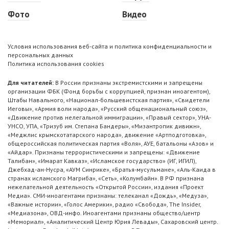
Фото
Видео
Условия использования веб-сайта и политика конфиденциальности и
персональных данных
Политика использования cookies
Для читателей:
В России признаны экстремистскими и запрещены
организации ФБК (Фонд борьбы с коррупцией, признан иноагентом),
Штабы Навального, «Национал-большевистская партия», «Свидетели
Иеговы», «Армия воли народа», «Русский общенациональный союз»,
«Движение против нелегальной иммиграции», «Правый сектор», УНА-
УНСО, УПА, «Тризуб им. Степана Бандеры», «Мизантропик дивижн»,
«Меджлис крымскотатарского народа», движение «Артподготовка»,
общероссийская политическая партия «Воля», АУЕ, батальоны «Азов» и
«Айдар». Признаны террористическими и запрещены: «Движение
Талибан», «Имарат Кавказ», «Исламское государство» (ИГ, ИГИЛ),
Джебхад-ан-Нусра, «АУМ Синрике», «Братья-мусульмане», «Аль-Каида в
странах исламского Магриба», «Сеть», «Колумбайн». В РФ признана
нежелательной деятельность «Открытой России», издания «Проект
Медиа». СМИ-иноагентами признаны: телеканал «Дождь», «Медуза»,
«Важные истории», «Голос Америки», радио «Свобода», The Insider,
«Медиазона», ОВД-инфо. Иноагентами признаны общество/центр
«Мемориал», «Аналитический Центр Юрия Левады», Сахаровский центр.