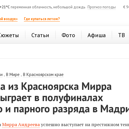
+21°C
переменная облачность, небольшой дождь
Прогноз погоды
€
9
й воздух»
Где купаться летом?
Сюжеты
Статьи
Фото
Афиша
ТВ
,
,
ии
В Мире
В Красноярском крае
а из Красноярска Мирра
сыграет в полуфиналах
 и парного разряда в Мадр
а
Мирра Андреева
успешно выступает на престижном те