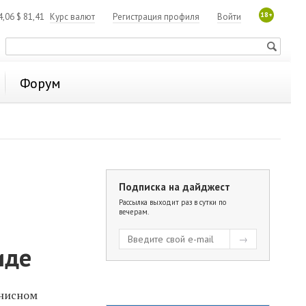
18+
4,06
$
81,41
Курс валют
Регистрация профиля
Войти
Форум
Подписка на дайджест
Рассылка выходит раз в сутки по
вечерам.
иде
ннисном