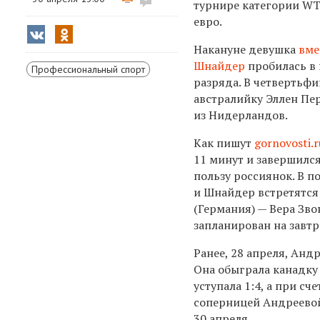
турнире категории WT
евро.
Накануне девушка
вме
Шнайдер
пробилась в
Профессиональный спорт
разряда. В четвертьф
австралийку Эллен Пер
из Нидерландов.
Как пишут
gornovosti.r
11 минут и завершился 
пользу россиянок. В 
и Шнайдер встретятся
(Германия) — Вера Зво
запланирован на завтра
Ранее, 28 апреля, Анд
Она обыграла канадку Л
уступала 1:4, а при с
соперницей Андреевой 
30 апреля.