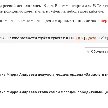
ндреевой исполнилось 19 лет. В комментарии для WTA д
нь рождения хочет купить туфли на небольшом каблуке.
анимает восьмое место среди мировых теннисисток и
пер
АХ
. Также новости публикуются в
ОК
|
ВК
|
Дзен
|
Tele
6
Обсудить 
:
тка Мирра Андреева получила медаль ордена «За заслуги 
стка Мирра Андреева стала самой молодой победительниц