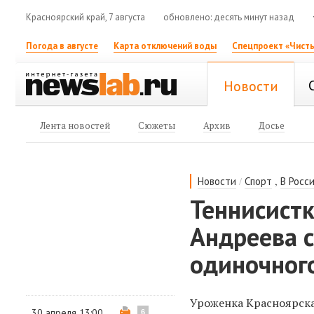
Красноярский край, 7 августа
обновлено: десять минут назад
Погода в августе
Карта отключений воды
Спецпроект «Чисты
Новости
Лента новостей
Сюжеты
Архив
Досье
/
,
Новости
Спорт
В Росс
Теннисистк
Андреева 
одиночного
Уроженка Красноярск
30 апреля 13:00
6