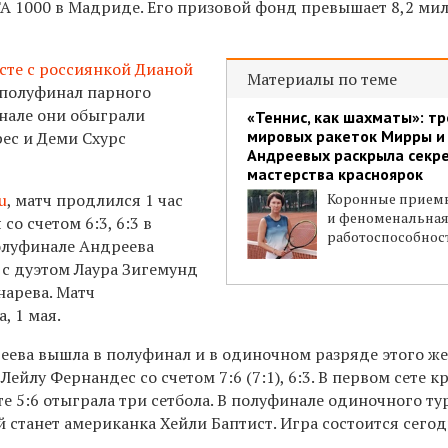
A 1000 в Мадриде. Его призовой фонд превышает 8,2 ми
сте с россиянкой Дианой
Материалы по теме
 полуфинал парного
инале они обыграли
«Теннис, как шахматы»: т
мировых ракеток Мирры и
ес и Деми Схурс
Андреевых раскрыла секр
мастерства красноярок
u
, матч продлился 1 час
Коронные прием
и феноменальна
со счетом 6:3, 6:3 в
работоспособнос
полуфинале Андреева
 с дуэтом Лаура Зигемунд
нарева. Матч
, 1 мая.
реева вышла в полуфинал и в одиночном разряде этого же
ейлу Фернандес со счетом 7:6 (7:1), 6:3. В первом сете 
чете 5:6 отыграла три сетбола. В полуфинале одиночного т
станет американка Хейли Баптист. Игра состоится сегод