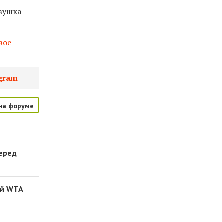
евушка
вое —
gram
на форуме
перед
ей WTA