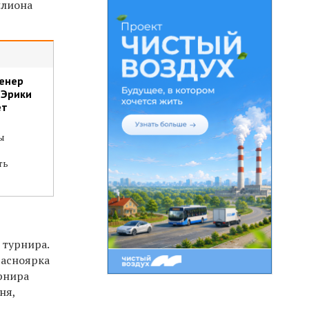
ллиона
ренер
 Эрики
ет
ы
я
ть
 турнира.
красноярка
урнира
ня,