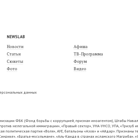
NEWSLAB
Новости
Афиша
Статьи
ТВ-Программа
Сюжеты
Форум
Фото
Видео
персональных данных
низации ФБК (Фонд борьбы с коррупцией, признан иноагентом), Штабы Навал
ротив нелегальной иммиграции», «Правый сектор», УНА-УНСО, УПА, «Тризуб и
ая политическая партия «Воля», АУЕ, батальоны «Азов» и «Айдар». Признаны
 Синрике», «Братья-мусульмане», «Аль-Каида в странах исламского Магриба», 