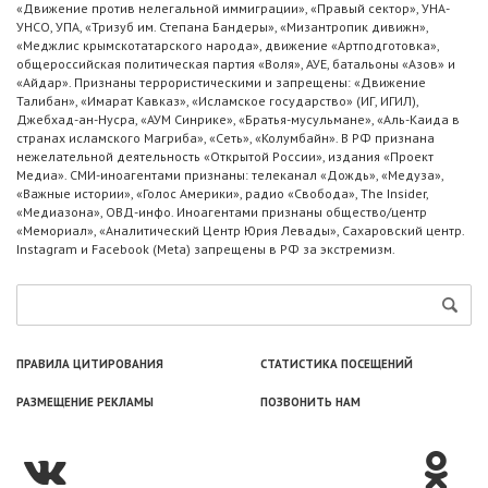
«Движение против нелегальной иммиграции», «Правый сектор», УНА-
УНСО, УПА, «Тризуб им. Степана Бандеры», «Мизантропик дивижн»,
«Меджлис крымскотатарского народа», движение «Артподготовка»,
общероссийская политическая партия «Воля», АУЕ, батальоны «Азов» и
«Айдар». Признаны террористическими и запрещены: «Движение
Талибан», «Имарат Кавказ», «Исламское государство» (ИГ, ИГИЛ),
Джебхад-ан-Нусра, «АУМ Синрике», «Братья-мусульмане», «Аль-Каида в
странах исламского Магриба», «Сеть», «Колумбайн». В РФ признана
нежелательной деятельность «Открытой России», издания «Проект
Медиа». СМИ-иноагентами признаны: телеканал «Дождь», «Медуза»,
«Важные истории», «Голос Америки», радио «Свобода», The Insider,
«Медиазона», ОВД-инфо. Иноагентами признаны общество/центр
«Мемориал», «Аналитический Центр Юрия Левады», Сахаровский центр.
Instagram и Facebook (Metа) запрещены в РФ за экстремизм.
ПРАВИЛА ЦИТИРОВАНИЯ
СТАТИСТИКА ПОСЕЩЕНИЙ
РАЗМЕЩЕНИЕ РЕКЛАМЫ
ПОЗВОНИТЬ НАМ