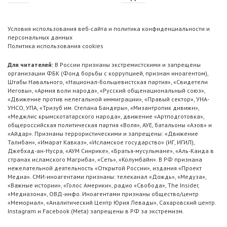
Условия использования веб-сайта и политика конфиденциальности и
персональных данных
Политика использования cookies
Для читателей:
В России признаны экстремистскими и запрещены
организации ФБК (Фонд борьбы с коррупцией, признан иноагентом),
Штабы Навального, «Национал-большевистская партия», «Свидетели
Иеговы», «Армия воли народа», «Русский общенациональный союз»,
«Движение против нелегальной иммиграции», «Правый сектор», УНА-
УНСО, УПА, «Тризуб им. Степана Бандеры», «Мизантропик дивижн»,
«Меджлис крымскотатарского народа», движение «Артподготовка»,
общероссийская политическая партия «Воля», АУЕ, батальоны «Азов» и
«Айдар». Признаны террористическими и запрещены: «Движение
Талибан», «Имарат Кавказ», «Исламское государство» (ИГ, ИГИЛ),
Джебхад-ан-Нусра, «АУМ Синрике», «Братья-мусульмане», «Аль-Каида в
странах исламского Магриба», «Сеть», «Колумбайн». В РФ признана
нежелательной деятельность «Открытой России», издания «Проект
Медиа». СМИ-иноагентами признаны: телеканал «Дождь», «Медуза»,
«Важные истории», «Голос Америки», радио «Свобода», The Insider,
«Медиазона», ОВД-инфо. Иноагентами признаны общество/центр
«Мемориал», «Аналитический Центр Юрия Левады», Сахаровский центр.
Instagram и Facebook (Metа) запрещены в РФ за экстремизм.