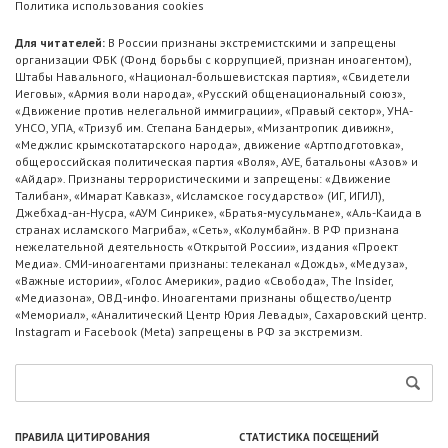
Политика использования cookies
Для читателей:
В России признаны экстремистскими и запрещены
организации ФБК (Фонд борьбы с коррупцией, признан иноагентом),
Штабы Навального, «Национал-большевистская партия», «Свидетели
Иеговы», «Армия воли народа», «Русский общенациональный союз»,
«Движение против нелегальной иммиграции», «Правый сектор», УНА-
УНСО, УПА, «Тризуб им. Степана Бандеры», «Мизантропик дивижн»,
«Меджлис крымскотатарского народа», движение «Артподготовка»,
общероссийская политическая партия «Воля», АУЕ, батальоны «Азов» и
«Айдар». Признаны террористическими и запрещены: «Движение
Талибан», «Имарат Кавказ», «Исламское государство» (ИГ, ИГИЛ),
Джебхад-ан-Нусра, «АУМ Синрике», «Братья-мусульмане», «Аль-Каида в
странах исламского Магриба», «Сеть», «Колумбайн». В РФ признана
нежелательной деятельность «Открытой России», издания «Проект
Медиа». СМИ-иноагентами признаны: телеканал «Дождь», «Медуза»,
«Важные истории», «Голос Америки», радио «Свобода», The Insider,
«Медиазона», ОВД-инфо. Иноагентами признаны общество/центр
«Мемориал», «Аналитический Центр Юрия Левады», Сахаровский центр.
Instagram и Facebook (Metа) запрещены в РФ за экстремизм.
ПРАВИЛА ЦИТИРОВАНИЯ
СТАТИСТИКА ПОСЕЩЕНИЙ