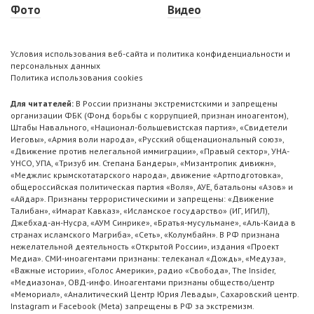
Фото
Видео
Условия использования веб-сайта и политика конфиденциальности и
персональных данных
Политика использования cookies
Для читателей:
В России признаны экстремистскими и запрещены
организации ФБК (Фонд борьбы с коррупцией, признан иноагентом),
Штабы Навального, «Национал-большевистская партия», «Свидетели
Иеговы», «Армия воли народа», «Русский общенациональный союз»,
«Движение против нелегальной иммиграции», «Правый сектор», УНА-
УНСО, УПА, «Тризуб им. Степана Бандеры», «Мизантропик дивижн»,
«Меджлис крымскотатарского народа», движение «Артподготовка»,
общероссийская политическая партия «Воля», АУЕ, батальоны «Азов» и
«Айдар». Признаны террористическими и запрещены: «Движение
Талибан», «Имарат Кавказ», «Исламское государство» (ИГ, ИГИЛ),
Джебхад-ан-Нусра, «АУМ Синрике», «Братья-мусульмане», «Аль-Каида в
странах исламского Магриба», «Сеть», «Колумбайн». В РФ признана
нежелательной деятельность «Открытой России», издания «Проект
Медиа». СМИ-иноагентами признаны: телеканал «Дождь», «Медуза»,
«Важные истории», «Голос Америки», радио «Свобода», The Insider,
«Медиазона», ОВД-инфо. Иноагентами признаны общество/центр
«Мемориал», «Аналитический Центр Юрия Левады», Сахаровский центр.
Instagram и Facebook (Metа) запрещены в РФ за экстремизм.