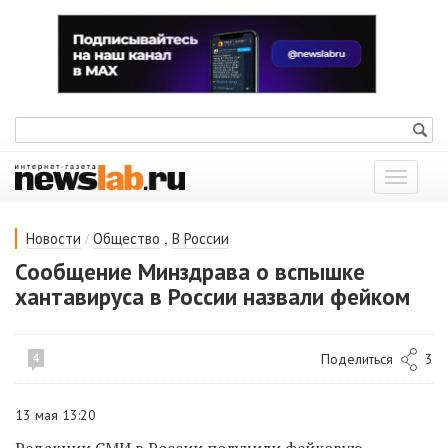
Показат
меню
/
,
Новости
Общество
В России
Сообщение Минздрава о вспышке
хантавируса в России назвали фейком
Поделиться
3
4
13 мая 13:20
Редакции СМИ в России
получили фейковую