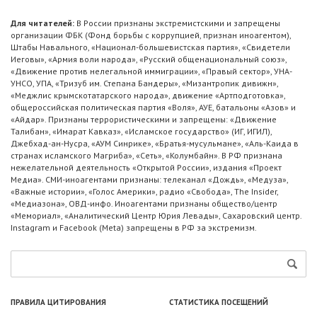
Для читателей:
В России признаны экстремистскими и запрещены
организации ФБК (Фонд борьбы с коррупцией, признан иноагентом),
Штабы Навального, «Национал-большевистская партия», «Свидетели
Иеговы», «Армия воли народа», «Русский общенациональный союз»,
«Движение против нелегальной иммиграции», «Правый сектор», УНА-
УНСО, УПА, «Тризуб им. Степана Бандеры», «Мизантропик дивижн»,
«Меджлис крымскотатарского народа», движение «Артподготовка»,
общероссийская политическая партия «Воля», АУЕ, батальоны «Азов» и
«Айдар». Признаны террористическими и запрещены: «Движение
Талибан», «Имарат Кавказ», «Исламское государство» (ИГ, ИГИЛ),
Джебхад-ан-Нусра, «АУМ Синрике», «Братья-мусульмане», «Аль-Каида в
странах исламского Магриба», «Сеть», «Колумбайн». В РФ признана
нежелательной деятельность «Открытой России», издания «Проект
Медиа». СМИ-иноагентами признаны: телеканал «Дождь», «Медуза»,
«Важные истории», «Голос Америки», радио «Свобода», The Insider,
«Медиазона», ОВД-инфо. Иноагентами признаны общество/центр
«Мемориал», «Аналитический Центр Юрия Левады», Сахаровский центр.
Instagram и Facebook (Metа) запрещены в РФ за экстремизм.
ПРАВИЛА ЦИТИРОВАНИЯ
СТАТИСТИКА ПОСЕЩЕНИЙ