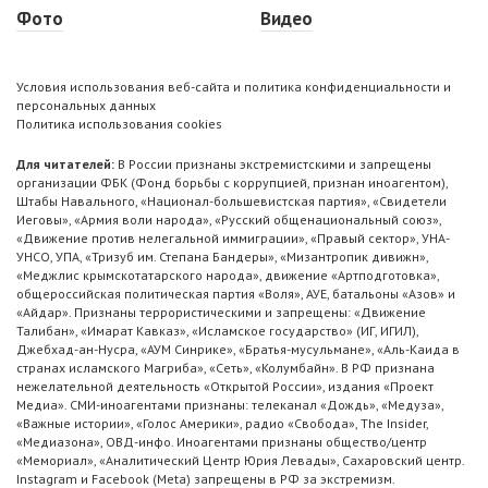
Фото
Видео
Условия использования веб-сайта и политика конфиденциальности и
персональных данных
Политика использования cookies
Для читателей:
В России признаны экстремистскими и запрещены
организации ФБК (Фонд борьбы с коррупцией, признан иноагентом),
Штабы Навального, «Национал-большевистская партия», «Свидетели
Иеговы», «Армия воли народа», «Русский общенациональный союз»,
«Движение против нелегальной иммиграции», «Правый сектор», УНА-
УНСО, УПА, «Тризуб им. Степана Бандеры», «Мизантропик дивижн»,
«Меджлис крымскотатарского народа», движение «Артподготовка»,
общероссийская политическая партия «Воля», АУЕ, батальоны «Азов» и
«Айдар». Признаны террористическими и запрещены: «Движение
Талибан», «Имарат Кавказ», «Исламское государство» (ИГ, ИГИЛ),
Джебхад-ан-Нусра, «АУМ Синрике», «Братья-мусульмане», «Аль-Каида в
странах исламского Магриба», «Сеть», «Колумбайн». В РФ признана
нежелательной деятельность «Открытой России», издания «Проект
Медиа». СМИ-иноагентами признаны: телеканал «Дождь», «Медуза»,
«Важные истории», «Голос Америки», радио «Свобода», The Insider,
«Медиазона», ОВД-инфо. Иноагентами признаны общество/центр
«Мемориал», «Аналитический Центр Юрия Левады», Сахаровский центр.
Instagram и Facebook (Metа) запрещены в РФ за экстремизм.