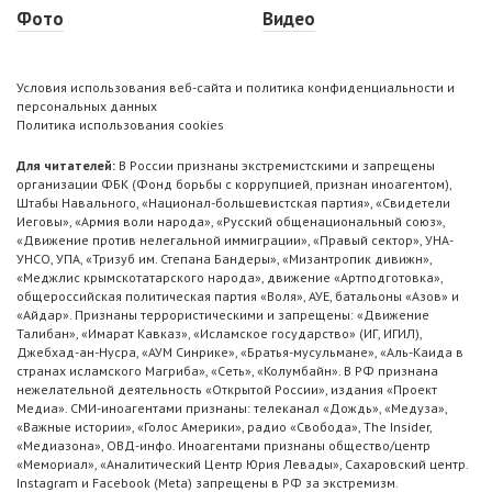
Фото
Видео
Условия использования веб-сайта и политика конфиденциальности и
персональных данных
Политика использования cookies
Для читателей:
В России признаны экстремистскими и запрещены
организации ФБК (Фонд борьбы с коррупцией, признан иноагентом),
Штабы Навального, «Национал-большевистская партия», «Свидетели
Иеговы», «Армия воли народа», «Русский общенациональный союз»,
«Движение против нелегальной иммиграции», «Правый сектор», УНА-
УНСО, УПА, «Тризуб им. Степана Бандеры», «Мизантропик дивижн»,
«Меджлис крымскотатарского народа», движение «Артподготовка»,
общероссийская политическая партия «Воля», АУЕ, батальоны «Азов» и
«Айдар». Признаны террористическими и запрещены: «Движение
Талибан», «Имарат Кавказ», «Исламское государство» (ИГ, ИГИЛ),
Джебхад-ан-Нусра, «АУМ Синрике», «Братья-мусульмане», «Аль-Каида в
странах исламского Магриба», «Сеть», «Колумбайн». В РФ признана
нежелательной деятельность «Открытой России», издания «Проект
Медиа». СМИ-иноагентами признаны: телеканал «Дождь», «Медуза»,
«Важные истории», «Голос Америки», радио «Свобода», The Insider,
«Медиазона», ОВД-инфо. Иноагентами признаны общество/центр
«Мемориал», «Аналитический Центр Юрия Левады», Сахаровский центр.
Instagram и Facebook (Metа) запрещены в РФ за экстремизм.