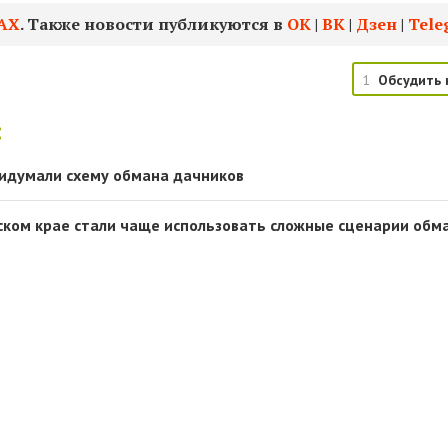
АХ
. Также новости публикуются в
ОК
|
ВК
|
Дзен
|
Tele
1
Обсудить 
:
ридумали схему обмана дачников
ком крае стали чаще использовать сложные сценарии обм