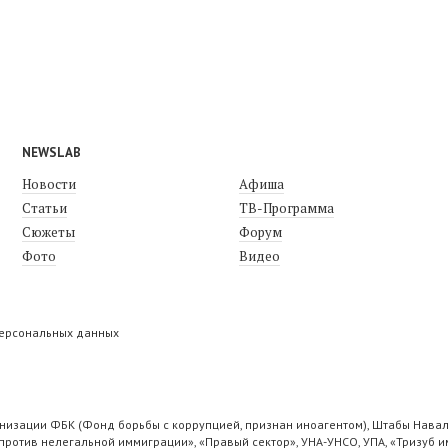
NEWSLAB
Новости
Афиша
Статьи
ТВ-Программа
Сюжеты
Форум
Фото
Видео
персональных данных
низации ФБК (Фонд борьбы с коррупцией, признан иноагентом), Штабы Навал
ротив нелегальной иммиграции», «Правый сектор», УНА-УНСО, УПА, «Тризуб и