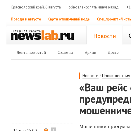
Красноярский край, 6 августа
обновлено: пять минут назад
+1
Погода в августе
Карта отключений воды
Спецпроект «Чисты
Новости
Лента новостей
Сюжеты
Архив
Досье
/
Новости
Происшествия
«Ваш рейс 
предупред
мошенничес
Мошенники придумали 
14 мая 19:00
1