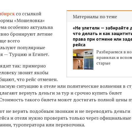
ибирск
со ссылкой
Материалы по теме
тформы «Мошеловка»
ема особенно актуальна
«Не улетели — забирайте 
что делать и как защитит
тивно бронируют летние
права при отмене или зад
аще всего
рейса
льзуют популярные
Разбираемся в н
я — Турцию и Египет.
правилах и вспо
старые
ядит так: примерно
еловеку звонят якобы
бщают, что рейс отменен.
асную ситуацию в отеле или политические волнения в ст
лагают вернуть деньги за тур и срочно купить билет
Стоимость такого билета может достигать полной цены п
ют не верить подобным звонкам и не переводить деньги
ейса и отеля нужно проверять только через официальные
нии, туроператора или перевозчика.