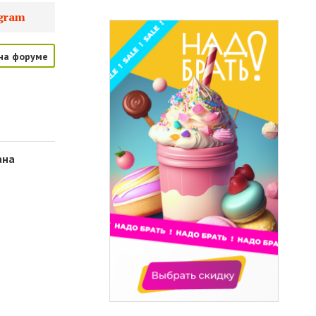
gram
на форуме
ана