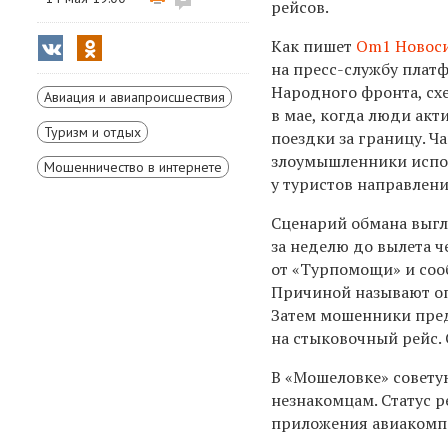
рейсов.
Как пишет
Om1 Новос
на пресс-службу пла
Народного фронта, сх
Авиация и авиапроисшествия
в мае, когда люди ак
Туризм и отдых
поездки за границу. Ч
злоумышленники испо
Мошенничество в интернете
у туристов направлени
Сценарий обмана выгл
за неделю до вылета ч
от «Турпомощи» и соо
Причиной называют оп
Затем мошенники пред
на стыковочный рейс. 
В «Мошеловке» совету
незнакомцам. Статус р
приложения авиакомпа