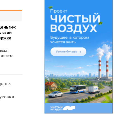
деньги»:
ь свои
ержке
овых
минаем
ране.
утевки.