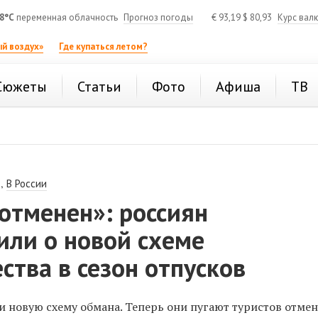
8°C
переменная облачность
Прогноз погоды
€
93,19
$
80,93
Курс вал
й воздух»
Где купаться летом?
Сюжеты
Статьи
Фото
Афиша
ТВ
,
В России
отменен»: россиян
или о новой схеме
тва в сезон отпусков
новую схему обмана. Теперь они пугают туристов отме