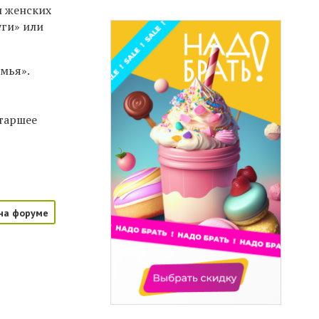
и женских
уги» или
мья».
Старшее
на форуме