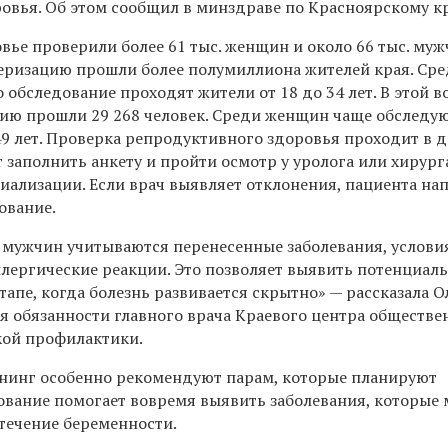
овья. Об этом сообщил в минздраве по Красноярскому к
ье проверили более 61 тыс. женщин и около 66 тыс. муж
серизацию прошли более полумиллиона жителей края. Ср
 обследование проходят жители от 18 до 34 лет. В этой в
ию прошли 29 268 человек. Среди женщин чаще обследу
9 лет. Проверка репродуктивного здоровья проходит в дв
заполнить анкету и пройти осмотр у уролога или хирург
иализации. Если врач выявляет отклонения, пациента на
ование.
у мужчин учитываются перенесенные заболевания, услови
ллергические реакции. Это позволяет выявить потенциал
тапе, когда болезнь развивается скрытно» — рассказала О
 обязанности главного врача Краевого центра обществе
кой профилактики.
нинг особенно рекомендуют парам, которые планируют
ование помогает вовремя выявить заболевания, которые 
 течение беременности.