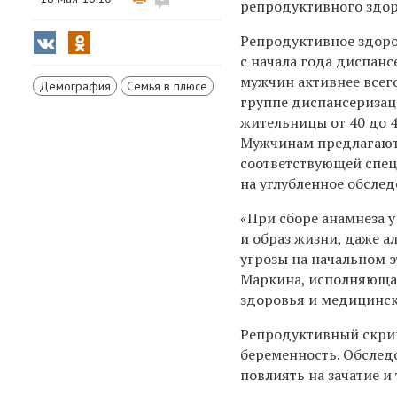
репродуктивного здор
Репродуктивное здоров
с начала года диспан
мужчин активнее всего
Демография
Семья в плюсе
группе диспансеризац
жительницы от 40 до 4
Мужчинам предлагают 
соответствующей спец
на углубленное обслед
«При сборе анамнеза 
и образ жизни, даже а
угрозы на начальном э
Маркина, исполняющая
здоровья и медицинс
Репродуктивный скри
беременность. Обслед
повлиять на зачатие и