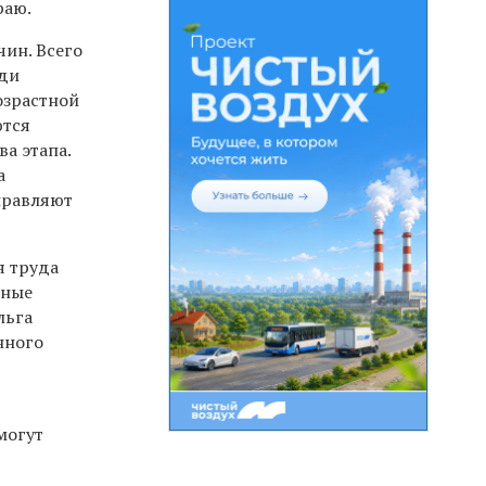
раю.
чин. Всего
еди
озрастной
ются
а этапа.
а
правляют
я труда
ьные
льга
нного
могут