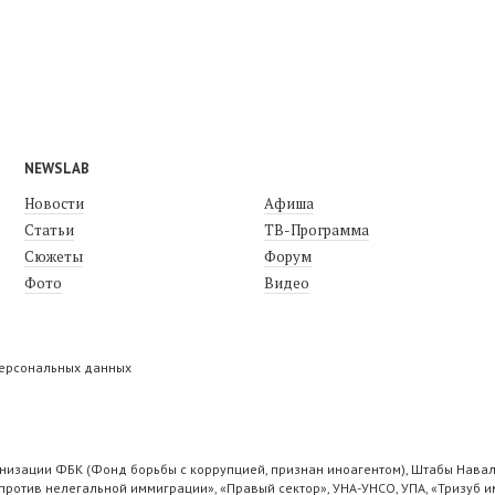
NEWSLAB
Новости
Афиша
Статьи
ТВ-Программа
Сюжеты
Форум
Фото
Видео
персональных данных
низации ФБК (Фонд борьбы с коррупцией, признан иноагентом), Штабы Навал
ротив нелегальной иммиграции», «Правый сектор», УНА-УНСО, УПА, «Тризуб и