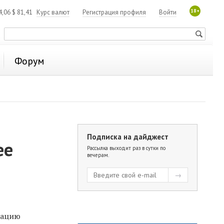
18+
4,06
$
81,41
Курс валют
Регистрация профиля
Войти
Форум
Подписка на дайджест
ее
Рассылка выходит раз в сутки по
вечерам.
зацию