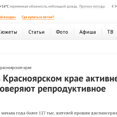
+16°C
переменная облачность, небольшой дождь
Прогноз погоды
€
9
й воздух»
Где купаться летом?
Сюжеты
Статьи
Фото
Афиша
ТВ
Красноярском крае
 Красноярском крае активн
оверяют репродуктивное
с начала года более 127 тыс. жителей прошли диспансери