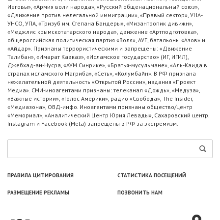
Иеговы», «Армия воли народа», «Русский общенациональный союз»,
«Движение против нелегальной иммиграции», «Правый сектор», УНА-
УНСО, УПА, «Тризуб им. Степана Бандеры», «Мизантропик дивижн»,
«Меджлис крымскотатарского народа», движение «Артподготовка»,
общероссийская политическая партия «Воля», АУЕ, батальоны «Азов» и
«Айдар». Признаны террористическими и запрещены: «Движение
Талибан», «Имарат Кавказ», «Исламское государство» (ИГ, ИГИЛ),
Джебхад-ан-Нусра, «АУМ Синрике», «Братья-мусульмане», «Аль-Каида в
странах исламского Магриба», «Сеть», «Колумбайн». В РФ признана
нежелательной деятельность «Открытой России», издания «Проект
Медиа». СМИ-иноагентами признаны: телеканал «Дождь», «Медуза»,
«Важные истории», «Голос Америки», радио «Свобода», The Insider,
«Медиазона», ОВД-инфо. Иноагентами признаны общество/центр
«Мемориал», «Аналитический Центр Юрия Левады», Сахаровский центр.
Instagram и Facebook (Metа) запрещены в РФ за экстремизм.
ПРАВИЛА ЦИТИРОВАНИЯ
СТАТИСТИКА ПОСЕЩЕНИЙ
РАЗМЕЩЕНИЕ РЕКЛАМЫ
ПОЗВОНИТЬ НАМ