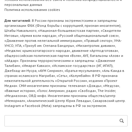
персональных данных
Политика использования cookies
Для читателей:
В России признаны экстремистскими и запрещены
организации ФБК (Фонд борьбы с коррупцией, признан иноагентом),
Штабы Навального, «Национал-большевистская партия», «Свидетели
Иеговы», «Армия воли народа», «Русский общенациональный союз»,
«Движение против нелегальной иммиграции», «Правый сектор», УНА-
УНСО, УПА, «Тризуб им. Степана Бандеры», «Мизантропик дивижн»,
«Меджлис крымскотатарского народа», движение «Артподготовка»,
общероссийская политическая партия «Воля», АУЕ, батальоны «Азов» и
«Айдар». Признаны террористическими и запрещены: «Движение
Талибан», «Имарат Кавказ», «Исламское государство» (ИГ, ИГИЛ),
Джебхад-ан-Нусра, «АУМ Синрике», «Братья-мусульмане», «Аль-Каида в
странах исламского Магриба», «Сеть», «Колумбайн». В РФ признана
нежелательной деятельность «Открытой России», издания «Проект
Медиа». СМИ-иноагентами признаны: телеканал «Дождь», «Медуза»,
«Важные истории», «Голос Америки», радио «Свобода», The Insider,
«Медиазона», ОВД-инфо. Иноагентами признаны общество/центр
«Мемориал», «Аналитический Центр Юрия Левады», Сахаровский центр.
Instagram и Facebook (Metа) запрещены в РФ за экстремизм.