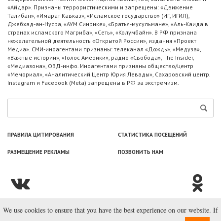
«Айдар». Признаны террористическими и запрещены: «Движение
Талибан», «Имарат Кавказ», «Исламское государство» (ИГ, ИГИЛ),
Джебхад-ан-Нусра, «АУМ Синрике», «Братья-мусульмане», «Аль-Каида в
странах исламского Магриба», «Сеть», «Колумбайн». В РФ признана
нежелательной деятельность «Открытой России», издания «Проект
Медиа». СМИ-иноагентами признаны: телеканал «Дождь», «Медуза»,
«Важные истории», «Голос Америки», радио «Свобода», The Insider,
«Медиазона», ОВД-инфо. Иноагентами признаны общество/центр
«Мемориал», «Аналитический Центр Юрия Левады», Сахаровский центр.
Instagram и Facebook (Metа) запрещены в РФ за экстремизм.
ПРАВИЛА ЦИТИРОВАНИЯ
СТАТИСТИКА ПОСЕЩЕНИЙ
РАЗМЕЩЕНИЕ РЕКЛАМЫ
ПОЗВОНИТЬ НАМ
We use cookies to ensure that you have the best experience on our website. If
© ООО «Лаборатория Новоcтей», 2003—2026.