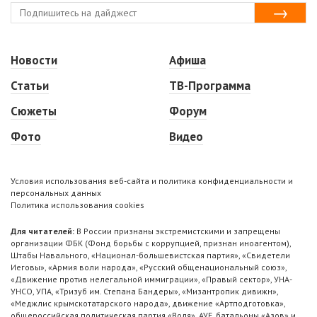
Новости
Афиша
Статьи
ТВ-Программа
Сюжеты
Форум
Фото
Видео
Условия использования веб-сайта и политика конфиденциальности и
персональных данных
Политика использования cookies
Для читателей:
В России признаны экстремистскими и запрещены
организации ФБК (Фонд борьбы с коррупцией, признан иноагентом),
Штабы Навального, «Национал-большевистская партия», «Свидетели
Иеговы», «Армия воли народа», «Русский общенациональный союз»,
«Движение против нелегальной иммиграции», «Правый сектор», УНА-
УНСО, УПА, «Тризуб им. Степана Бандеры», «Мизантропик дивижн»,
«Меджлис крымскотатарского народа», движение «Артподготовка»,
общероссийская политическая партия «Воля», АУЕ, батальоны «Азов» и