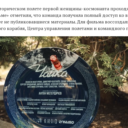
сторическом полете первой женщины-космонавта проход
ьме» отметили, что команда получила полный доступ ко 
ее не публиковавшиеся материалы. Для фильма воссоздал
го корабля, Центра управления полетами и командного п