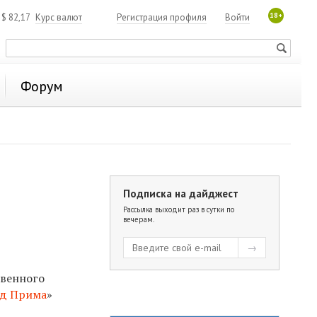
18+
4
$
82,17
Курс валют
Регистрация профиля
Войти
Форум
Подписка на дайджест
Рассылка выходит раз в сутки по
вечерам.
венного
од Прима
»