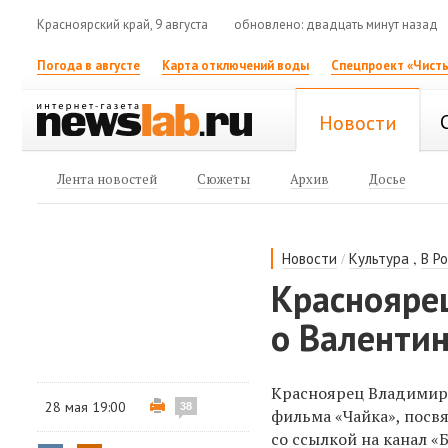
Красноярский край, 9 августа
обновлено: двадцать минут назад
Погода в августе
Карта отключений воды
Спецпроект «Чисты
Новости
Лента новостей
Сюжеты
Архив
Досье
/
,
Новости
Культура
В Р
Краснояре
о Валенти
Красноярец Владимир
28 мая 19:00
38
фильма «Чайка», посв
со ссылкой на канал «