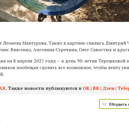
т Леонела Мантурова. Также в картине снялись Дмитрий 
нис Власенко, Ангелина Стречина, Олег Савостюк и друг
а на 8 апреля 2027 года — в день 90-летия Терешковой и
рмяков пообещал сделать все возможное, чтобы ленту ув
й.
АХ
. Также новости публикуются в
ОК
|
ВК
|
Дзен
|
Tele
38
Обсудить 
: