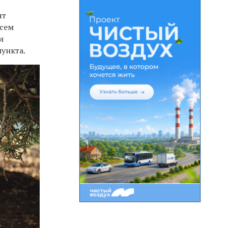
ят
всем
и
ункта.