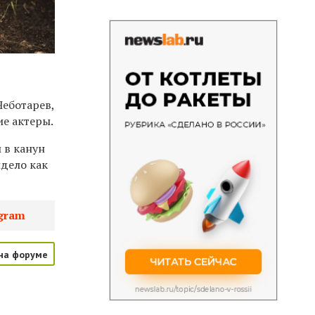
Чеботарев,
ие актеры.
 в канун
идело как
gram
на форуме