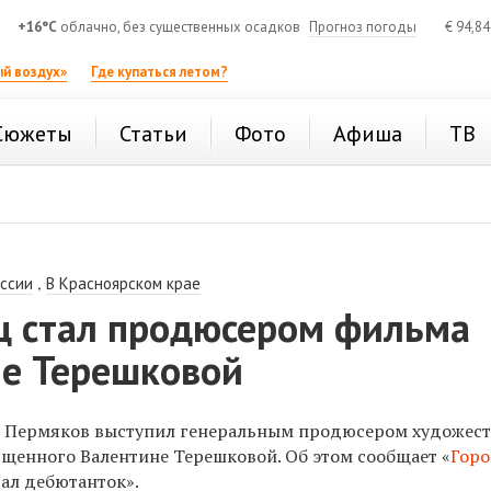
+16°C
облачно, без существенных осадков
Прогноз погоды
€
94,8
й воздух»
Где купаться летом?
Сюжеты
Статьи
Фото
Афиша
ТВ
,
оссии
В Красноярском крае
ц стал продюсером фильма
не Терешковой
 Пермяков выступил генеральным продюсером художест
ященного Валентине Терешковой. Об этом сообщает «
Гор
Бал дебютанток».