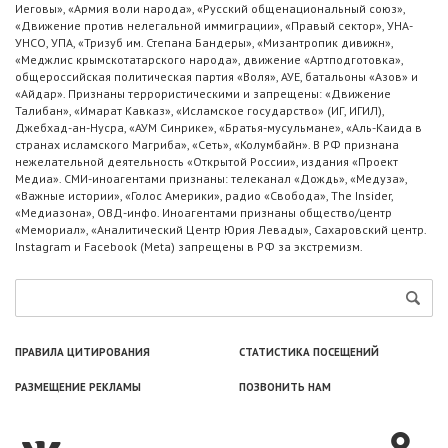
Иеговы», «Армия воли народа», «Русский общенациональный союз»,
«Движение против нелегальной иммиграции», «Правый сектор», УНА-
УНСО, УПА, «Тризуб им. Степана Бандеры», «Мизантропик дивижн»,
«Меджлис крымскотатарского народа», движение «Артподготовка»,
общероссийская политическая партия «Воля», АУЕ, батальоны «Азов» и
«Айдар». Признаны террористическими и запрещены: «Движение
Талибан», «Имарат Кавказ», «Исламское государство» (ИГ, ИГИЛ),
Джебхад-ан-Нусра, «АУМ Синрике», «Братья-мусульмане», «Аль-Каида в
странах исламского Магриба», «Сеть», «Колумбайн». В РФ признана
нежелательной деятельность «Открытой России», издания «Проект
Медиа». СМИ-иноагентами признаны: телеканал «Дождь», «Медуза»,
«Важные истории», «Голос Америки», радио «Свобода», The Insider,
«Медиазона», ОВД-инфо. Иноагентами признаны общество/центр
«Мемориал», «Аналитический Центр Юрия Левады», Сахаровский центр.
Instagram и Facebook (Metа) запрещены в РФ за экстремизм.
ПРАВИЛА ЦИТИРОВАНИЯ
СТАТИСТИКА ПОСЕЩЕНИЙ
РАЗМЕЩЕНИЕ РЕКЛАМЫ
ПОЗВОНИТЬ НАМ