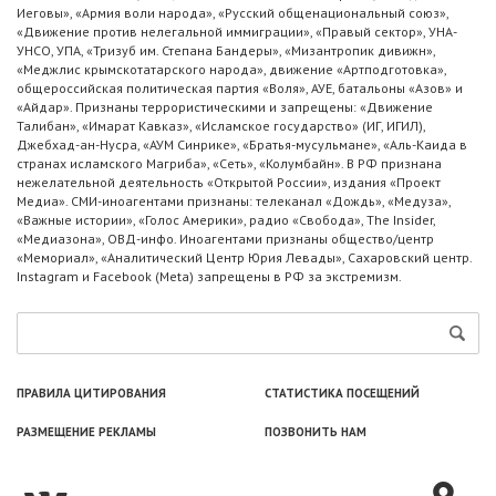
Иеговы», «Армия воли народа», «Русский общенациональный союз»,
«Движение против нелегальной иммиграции», «Правый сектор», УНА-
УНСО, УПА, «Тризуб им. Степана Бандеры», «Мизантропик дивижн»,
«Меджлис крымскотатарского народа», движение «Артподготовка»,
общероссийская политическая партия «Воля», АУЕ, батальоны «Азов» и
«Айдар». Признаны террористическими и запрещены: «Движение
Талибан», «Имарат Кавказ», «Исламское государство» (ИГ, ИГИЛ),
Джебхад-ан-Нусра, «АУМ Синрике», «Братья-мусульмане», «Аль-Каида в
странах исламского Магриба», «Сеть», «Колумбайн». В РФ признана
нежелательной деятельность «Открытой России», издания «Проект
Медиа». СМИ-иноагентами признаны: телеканал «Дождь», «Медуза»,
«Важные истории», «Голос Америки», радио «Свобода», The Insider,
«Медиазона», ОВД-инфо. Иноагентами признаны общество/центр
«Мемориал», «Аналитический Центр Юрия Левады», Сахаровский центр.
Instagram и Facebook (Metа) запрещены в РФ за экстремизм.
ПРАВИЛА ЦИТИРОВАНИЯ
СТАТИСТИКА ПОСЕЩЕНИЙ
РАЗМЕЩЕНИЕ РЕКЛАМЫ
ПОЗВОНИТЬ НАМ