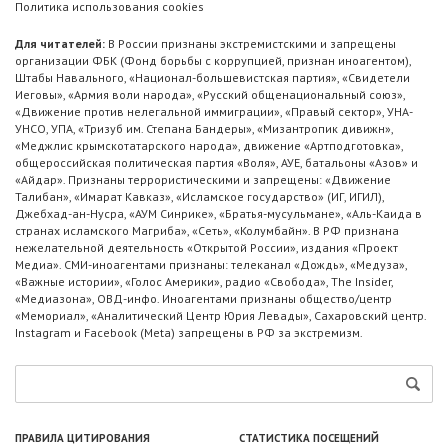
Политика использования cookies
Для читателей:
В России признаны экстремистскими и запрещены
организации ФБК (Фонд борьбы с коррупцией, признан иноагентом),
Штабы Навального, «Национал-большевистская партия», «Свидетели
Иеговы», «Армия воли народа», «Русский общенациональный союз»,
«Движение против нелегальной иммиграции», «Правый сектор», УНА-
УНСО, УПА, «Тризуб им. Степана Бандеры», «Мизантропик дивижн»,
«Меджлис крымскотатарского народа», движение «Артподготовка»,
общероссийская политическая партия «Воля», АУЕ, батальоны «Азов» и
«Айдар». Признаны террористическими и запрещены: «Движение
Талибан», «Имарат Кавказ», «Исламское государство» (ИГ, ИГИЛ),
Джебхад-ан-Нусра, «АУМ Синрике», «Братья-мусульмане», «Аль-Каида в
странах исламского Магриба», «Сеть», «Колумбайн». В РФ признана
нежелательной деятельность «Открытой России», издания «Проект
Медиа». СМИ-иноагентами признаны: телеканал «Дождь», «Медуза»,
«Важные истории», «Голос Америки», радио «Свобода», The Insider,
«Медиазона», ОВД-инфо. Иноагентами признаны общество/центр
«Мемориал», «Аналитический Центр Юрия Левады», Сахаровский центр.
Instagram и Facebook (Metа) запрещены в РФ за экстремизм.
ПРАВИЛА ЦИТИРОВАНИЯ
СТАТИСТИКА ПОСЕЩЕНИЙ