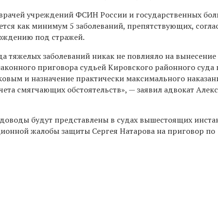
врачей учреждений ФСИН России и государственных бол
еется как минимум 5 заболеваний, препятствующих,
согла
ождению под стражей.
да тяжелых заболеваний никак не повлияло на вынесение
законного приговора судьей Кировского районного суда г
ковым и назначение практически максимального наказани
учета смягчающих обстоятельств», — заявил адвокат Алек
ти доводы будут представлены в судах вышестоящих инст
ионной жалобы защиты Сергея Натарова на приговор по