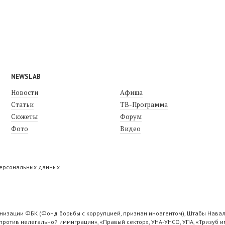
NEWSLAB
Новости
Афиша
Статьи
ТВ-Программа
Сюжеты
Форум
Фото
Видео
персональных данных
низации ФБК (Фонд борьбы с коррупцией, признан иноагентом), Штабы Навал
ротив нелегальной иммиграции», «Правый сектор», УНА-УНСО, УПА, «Тризуб и