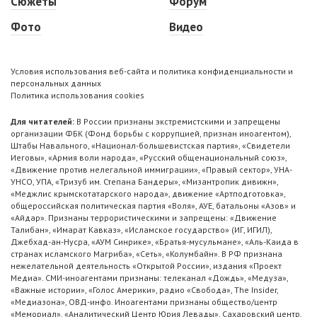
Сюжеты
Форум
Фото
Видео
Условия использования веб-сайта и политика конфиденциальности и
персональных данных
Политика использования cookies
Для читателей:
В России признаны экстремистскими и запрещены
организации ФБК (Фонд борьбы с коррупцией, признан иноагентом),
Штабы Навального, «Национал-большевистская партия», «Свидетели
Иеговы», «Армия воли народа», «Русский общенациональный союз»,
«Движение против нелегальной иммиграции», «Правый сектор», УНА-
УНСО, УПА, «Тризуб им. Степана Бандеры», «Мизантропик дивижн»,
«Меджлис крымскотатарского народа», движение «Артподготовка»,
общероссийская политическая партия «Воля», АУЕ, батальоны «Азов» и
«Айдар». Признаны террористическими и запрещены: «Движение
Талибан», «Имарат Кавказ», «Исламское государство» (ИГ, ИГИЛ),
Джебхад-ан-Нусра, «АУМ Синрике», «Братья-мусульмане», «Аль-Каида в
странах исламского Магриба», «Сеть», «Колумбайн». В РФ признана
нежелательной деятельность «Открытой России», издания «Проект
Медиа». СМИ-иноагентами признаны: телеканал «Дождь», «Медуза»,
«Важные истории», «Голос Америки», радио «Свобода», The Insider,
«Медиазона», ОВД-инфо. Иноагентами признаны общество/центр
«Мемориал», «Аналитический Центр Юрия Левады», Сахаровский центр.