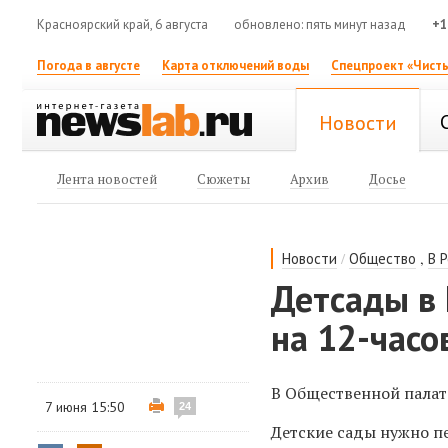
Красноярский край, 6 августа
обновлено: пять минут назад
+1
Погода в августе
Карта отключений воды
Спецпроект «Чисты
Новости
Лента новостей
Сюжеты
Архив
Досье
/
,
Новости
Общество
В 
Детсады в
на 12-часо
В Общественной палат
7 июня 15:50
24
Детские сады нужно пе