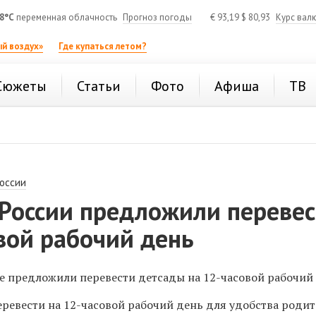
8°C
переменная облачность
Прогноз погоды
€
93,19
$
80,93
Курс вал
й воздух»
Где купаться летом?
Сюжеты
Статьи
Фото
Афиша
ТВ
России
 России предложили переве
вой рабочий день
е предложили перевести детсады на 12-часовой рабочий 
ревести на 12-часовой рабочий день для удобства родит