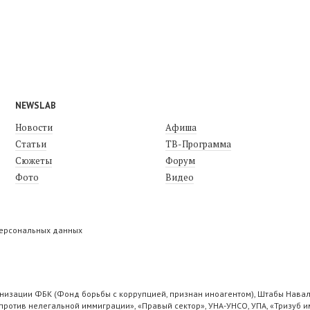
NEWSLAB
Новости
Афиша
Статьи
ТВ-Программа
Сюжеты
Форум
Фото
Видео
персональных данных
низации ФБК (Фонд борьбы с коррупцией, признан иноагентом), Штабы Навал
ротив нелегальной иммиграции», «Правый сектор», УНА-УНСО, УПА, «Тризуб и