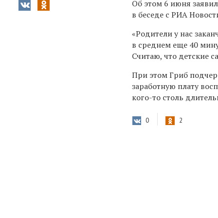
Об этом 6 июня заяви
в беседе с
РИА Новост
«Родители у нас закан
в среднем еще 40 мину
Считаю, что детские с
При этом Гриб подчер
заработную плату восп
кого-то столь длител
0
2