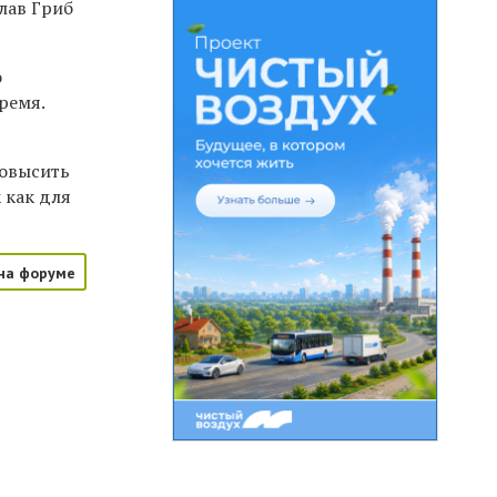
лав Гриб
о
ремя.
повысить
 как для
на форуме