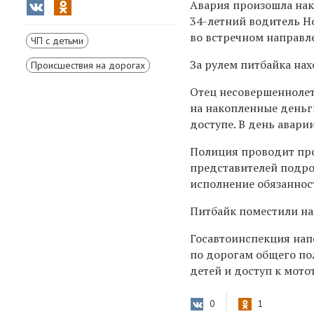
Авария произошла нак
34-летний водитель Ho
во встречном направл
ЧП с детьми
За рулем питбайка нах
Происшествия на дорогах
Отец несовершеннолет
на накопленные деньг
доступе. В день авари
Полиция проводит про
представителей подро
исполнение обязаннос
Питбайк поместили на
Госавтоинспекция нап
по дорогам общего по
детей и доступ к мото
0
1