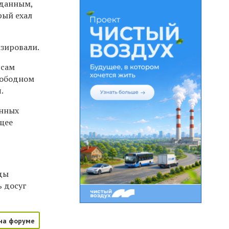
 данным,
рый ехал
изировали.
 сам
вободном
.
онных
щее
зды
ь досуг
на форуме