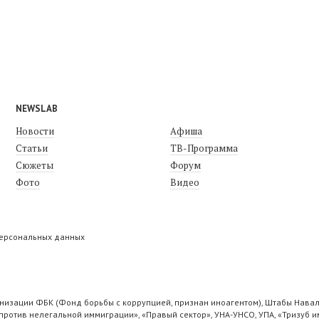
NEWSLAB
Новости
Афиша
Статьи
ТВ-Программа
Сюжеты
Форум
Фото
Видео
персональных данных
низации ФБК (Фонд борьбы с коррупцией, признан иноагентом), Штабы Навал
ротив нелегальной иммиграции», «Правый сектор», УНА-УНСО, УПА, «Тризуб и