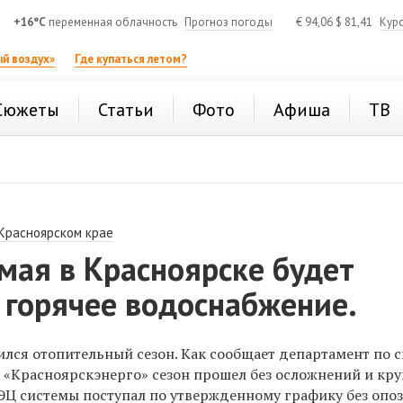
+16°C
переменная облачность
Прогноз погоды
€
94,06
$
81,41
Кур
й воздух»
Где купаться летом?
Сюжеты
Статьи
Фото
Афиша
ТВ
 Красноярском крае
 мая в Красноярске будет
 горячее водоснабжение.
лся отопительный сезон. Как сообщает департамент по с
«Красноярскэнерго» сезон прошел без осложнений и кр
ТЭЦ системы поступал по утвержденному графику без опо