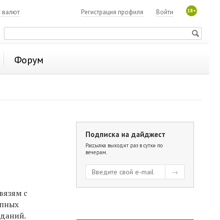
18+
с валют
Регистрация профиля
Войти
Форум
Подписка на дайджест
Рассылка выходит раз в сутки по
вечерам.
вязям с
упных
зданий.