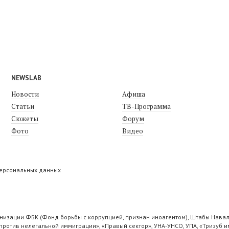
NEWSLAB
Новости
Афиша
Статьи
ТВ-Программа
Сюжеты
Форум
Фото
Видео
персональных данных
низации ФБК (Фонд борьбы с коррупцией, признан иноагентом), Штабы Навал
ротив нелегальной иммиграции», «Правый сектор», УНА-УНСО, УПА, «Тризуб и