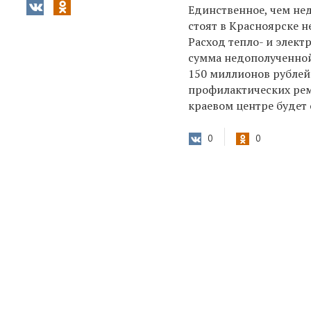
Единственное, чем не
стоят в Красноярске н
Расход тепло- и элект
сумма недополученной
150 миллионов рублей.
профилактических рем
краевом центре будет 
0
0