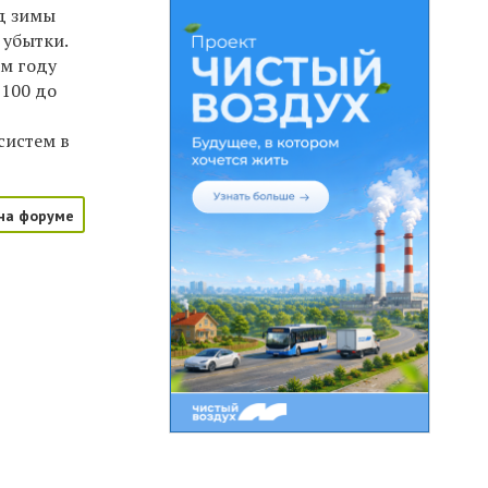
яд зимы
 убытки.
ом году
 100 до
систем в
на форуме