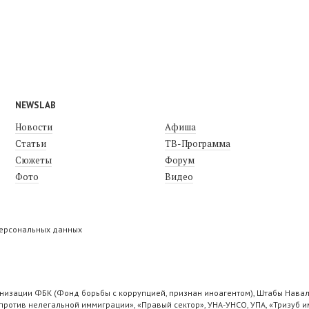
NEWSLAB
Новости
Афиша
Статьи
ТВ-Программа
Сюжеты
Форум
Фото
Видео
персональных данных
низации ФБК (Фонд борьбы с коррупцией, признан иноагентом), Штабы Навал
ротив нелегальной иммиграции», «Правый сектор», УНА-УНСО, УПА, «Тризуб и