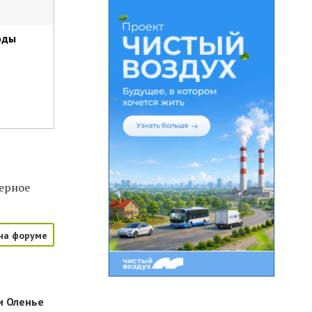
оды
ферное
на форуме
и Оленье