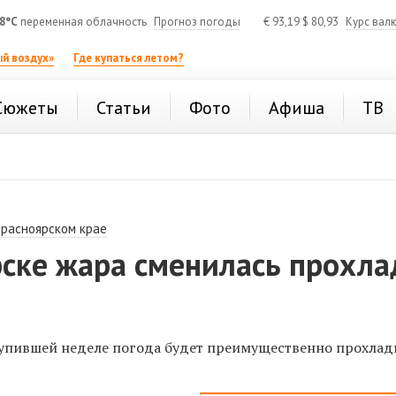
8°C
переменная облачность
Прогноз погоды
€
93,19
$
80,93
Курс вал
й воздух»
Где купаться летом?
Сюжеты
Статьи
Фото
Афиша
ТВ
Красноярском крае
рске жара сменилась прохла
и
тупившей неделе погода будет преимущественно прохла