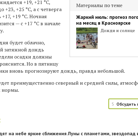
жидается +19, +21
°C,
Материалы по теме
о +23, +25 °C, а с четверга
+17, +19 °C. Ночная
Жаркий июль: прогноз пог
на месяц в Красноярске
зится — с +17 °C в начале
у.
Дожди и солнце
дня будет облачно,
ый затяжной дождь
недели осадки должны
рояснится. Но в пятницу
ики вновь прогнозируют дождь, правда небольшой.
 будет преимущественно северный и средней силы, атмос
х нормы.
5
Обсудить 
:
дят на небе яркие сближения Луны с планетами, звездопад 