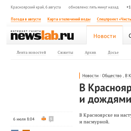
Красноярский край, 6 августа
обновлено: пять минут назад
+1
Погода в августе
Карта отключений воды
Спецпроект «Чисты
Новости
Лента новостей
Сюжеты
Архив
Досье
/
,
Новости
Общество
В 
В Красноя
и дождям
В Красноярске на нас
6 июля 8:04
5
и пасмурной.