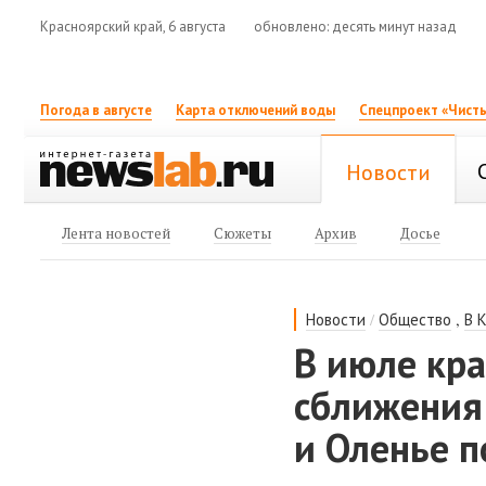
Красноярский край, 6 августа
обновлено: десять минут назад
Погода в августе
Карта отключений воды
Спецпроект «Чисты
Новости
Лента новостей
Сюжеты
Архив
Досье
/
,
Новости
Общество
В 
В июле кра
сближения
и Оленье 