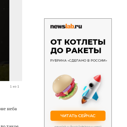
1 из 1
оне неба
ло такое