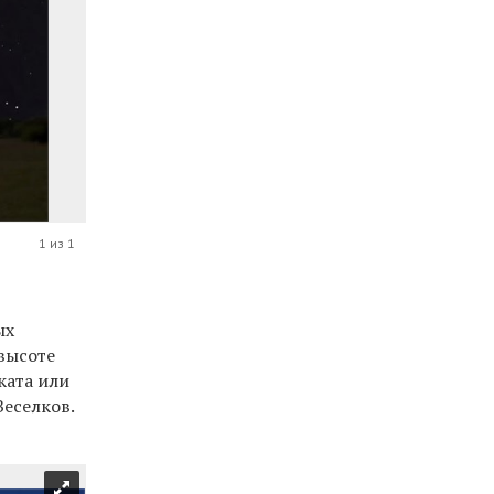
1 из 1
ых
 высоте
ката или
Веселков.