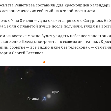
рситета Решетнева составили для красноярцев календарь
 астрономических событий на второй месяц лета.
очь с 7 на 8 июля — Луна окажется рядом с Сатурном. На
ка Земли с планетой
лучше после полуночи, глядя на вост
ом на востоке можно будет увидеть небесное трио: тонк
 скопление Плеяды встретятся в созвездии Тельца. «Крас
ний событие — всё видно даже без телескопа», — отмети
тории Сергей Веселков.