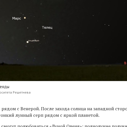
леяды
ерситета Решетнева
 рядом с Венерой. После захода солнца на западной стор
тонкий лунный серп рядом с яркой планетой.
 смогут полюбоваться «Луной Оленя»: полнолуние
получи