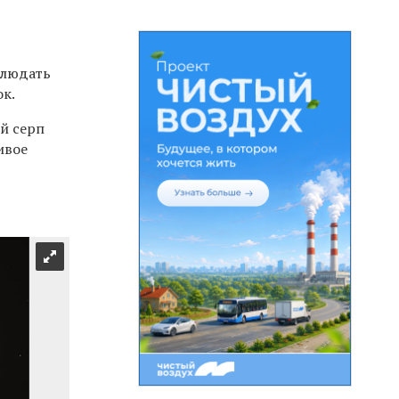
блюдать
ок.
ий серп
ивое
л