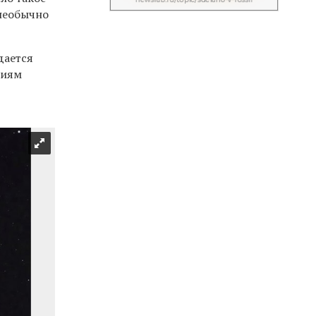
 необычно
дается
ниям