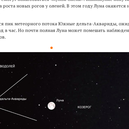
а роста новых рогов у оленей. В этом году Луна окажется
.
ся пик метеорного потока Южные дельта-Аквариды, ожи
зд в час. Но почти полная Луна может помешать наблюде
ов.