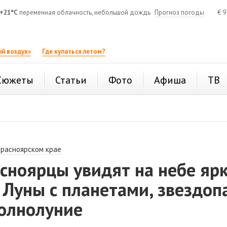
+21°C
переменная облачность, небольшой дождь
Прогноз погоды
€
9
й воздух»
Где купаться летом?
Сюжеты
Статьи
Фото
Афиша
ТВ
Красноярском крае
сноярцы увидят на небе яр
 Луны с планетами, звездоп
полнолуние