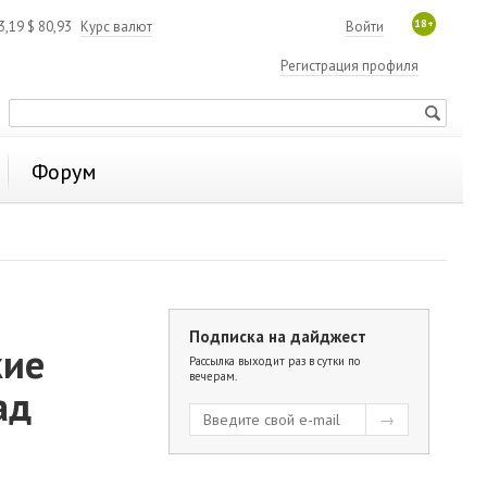
18+
3,19
$
80,93
Курс валют
Войти
Регистрация профиля
Форум
Подписка на дайджест
кие
Рассылка выходит раз в сутки по
вечерам.
ад