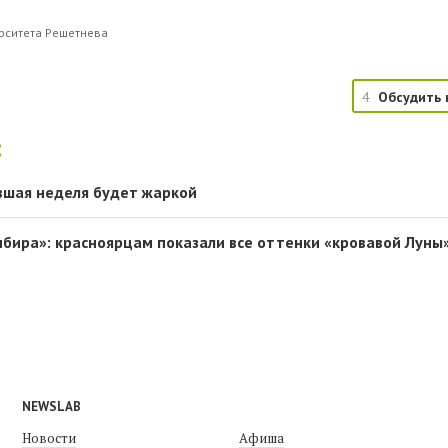
ерситета Решетнева
4
Обсудить 
:
вшая неделя будет жаркой
мбира»: красноярцам показали все оттенки «кровавой Луны
NEWSLAB
Новости
Афиша