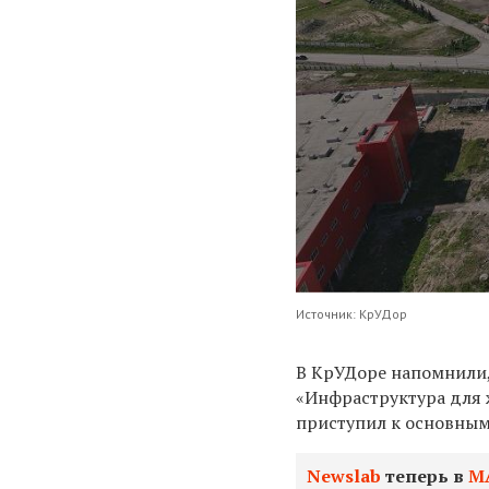
Источник: КрУДор
В КрУДоре напомнили,
«Инфраструктура для 
приступил к основным
Newslab
теперь в
М