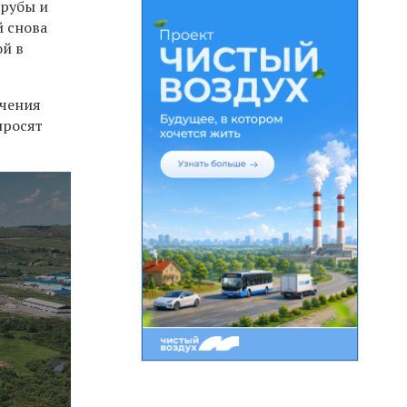
трубы и
й снова
ой в
ючения
просят