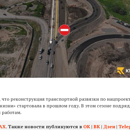
 что реконструкция транспортной развязки по нацпроек
жизни» стартовала в прошлом году. В этом сезоне подря
 работам.
АХ
. Также новости публикуются в
ОК
|
ВК
|
Дзен
|
Tele