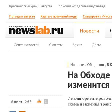
Красноярский край, 8 августа
обновлено: десять минут назад
Погода в августе
Карта отключений воды
Спецпроект «Чисты
Новости
Лента новостей
Сюжеты
Архив
Досье
/
,
Новости
Общество
В 
На Обходе 
изменится
7 июля ориентировочн
6 июля 12:35
1
схема движения транс