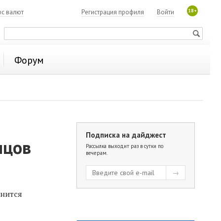
18+
рс валют
Регистрация профиля
Войти
Форум
Подписка на дайджест
нцов
Рассылка выходит раз в сутки по
вечерам.
енится