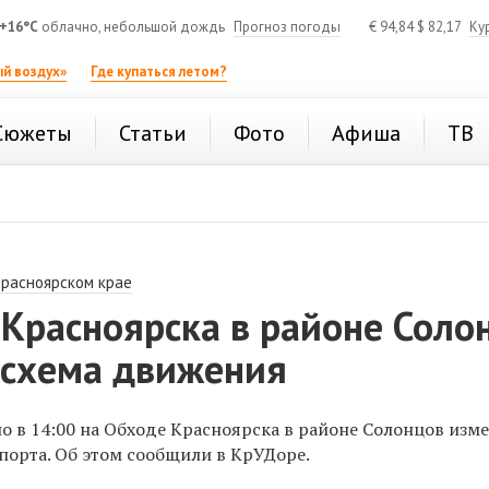
+16°C
облачно, небольшой дождь
Прогноз погоды
€
94,84
$
82,17
Ку
й воздух»
Где купаться летом?
Сюжеты
Статьи
Фото
Афиша
ТВ
Красноярском крае
Красноярска в районе Соло
 схема движения
о в 14:00 на Обходе Красноярска в районе Солонцов изм
порта. Об этом сообщили в КрУДоре.