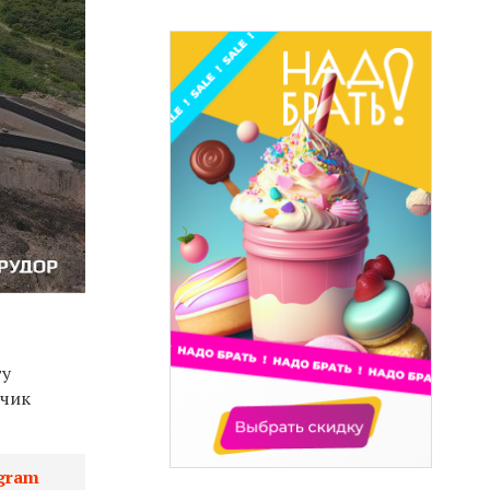
ту
дчик
gram