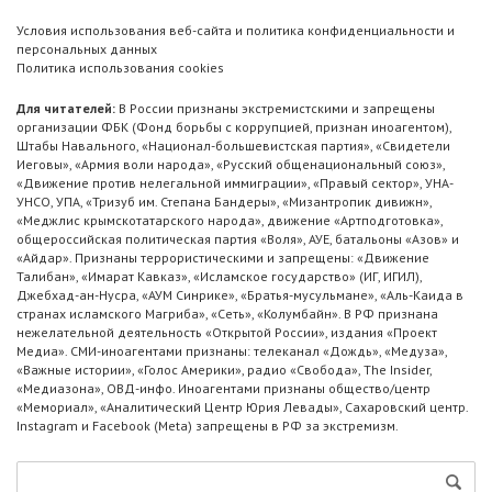
Условия использования веб-сайта и политика конфиденциальности и
персональных данных
Политика использования cookies
Для читателей:
В России признаны экстремистскими и запрещены
организации ФБК (Фонд борьбы с коррупцией, признан иноагентом),
Штабы Навального, «Национал-большевистская партия», «Свидетели
Иеговы», «Армия воли народа», «Русский общенациональный союз»,
«Движение против нелегальной иммиграции», «Правый сектор», УНА-
УНСО, УПА, «Тризуб им. Степана Бандеры», «Мизантропик дивижн»,
«Меджлис крымскотатарского народа», движение «Артподготовка»,
общероссийская политическая партия «Воля», АУЕ, батальоны «Азов» и
«Айдар». Признаны террористическими и запрещены: «Движение
Талибан», «Имарат Кавказ», «Исламское государство» (ИГ, ИГИЛ),
Джебхад-ан-Нусра, «АУМ Синрике», «Братья-мусульмане», «Аль-Каида в
странах исламского Магриба», «Сеть», «Колумбайн». В РФ признана
нежелательной деятельность «Открытой России», издания «Проект
Медиа». СМИ-иноагентами признаны: телеканал «Дождь», «Медуза»,
«Важные истории», «Голос Америки», радио «Свобода», The Insider,
«Медиазона», ОВД-инфо. Иноагентами признаны общество/центр
«Мемориал», «Аналитический Центр Юрия Левады», Сахаровский центр.
Instagram и Facebook (Metа) запрещены в РФ за экстремизм.