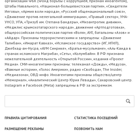
организации ФБК (Фонд борьбы с коррупцией, признан иноагентом),
Штабы Навального, «Национал-большевистская партия», «Свидетели
Иеговы», «Армия воли народа», «Русский общенациональный союз»,
«Движение против нелегальной иммиграции», «Правый сектор», УНА-
УНСО, УПА, «Тризуб им. Степана Бандеры», «Мизантропик дивижн»,
«Меджлис крымскотатарского народа», движение «Артподготовка»,
общероссийская политическая партия «Воля», АУЕ, батальоны «Азов» и
«Айдар». Признаны террористическими и запрещены: «Движение
Талибан», «Имарат Кавказ», «Исламское государство» (ИГ, ИГИЛ),
Джебхад-ан-Нусра, «АУМ Синрике», «Братья-мусульмане», «Аль-Каида в
странах исламского Магриба», «Сеть», «Колумбайн». В РФ признана
нежелательной деятельность «Открытой России», издания «Проект
Медиа». СМИ-иноагентами признаны: телеканал «Дождь», «Медуза»,
«Важные истории», «Голос Америки», радио «Свобода», The Insider,
«Медиазона», ОВД-инфо. Иноагентами признаны общество/центр
«Мемориал», «Аналитический Центр Юрия Левады», Сахаровский центр.
Instagram и Facebook (Metа) запрещены в РФ за экстремизм.
ПРАВИЛА ЦИТИРОВАНИЯ
СТАТИСТИКА ПОСЕЩЕНИЙ
РАЗМЕЩЕНИЕ РЕКЛАМЫ
ПОЗВОНИТЬ НАМ