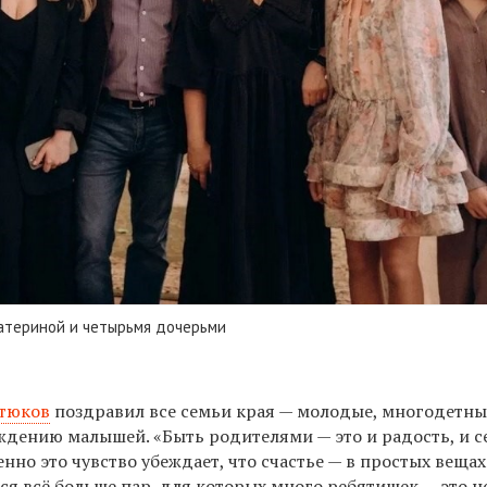
катериной и четырьмя дочерьми
тюков
поздравил все семьи края — молодые, многодетные
ждению малышей. «Быть родителями — это и радость, и с
нно это чувство убеждает, что счастье — в простых вещах.
ся всё больше пар, для которых много ребятишек — это н