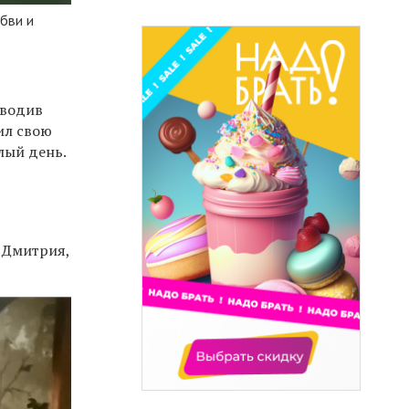
бви и
оводив
ил свою
лый день.
 Дмитрия,