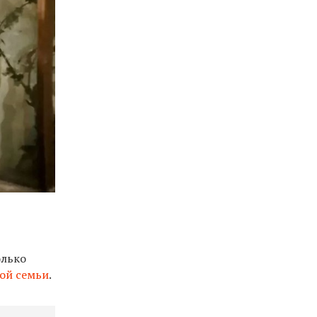
олько
ой семьи
.