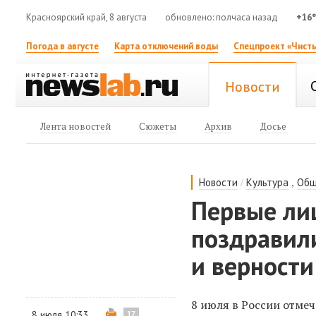
Красноярский край, 8 августа
обновлено: полчаса назад
+16
Погода в августе
Карта отключений воды
Спецпроект «Чисты
Новости
Лента новостей
Сюжеты
Архив
Досье
/
,
Новости
Культура
Общ
Первые лиц
поздравил
и верности
8 июля в России отмеч
8 июля 10:33
17