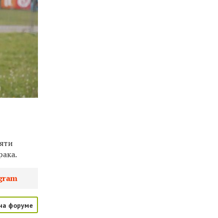
мяти
рака.
gram
на форуме