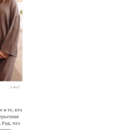
1 из 2
 и те, кто
ерьезная
 Рад, что
орма», —