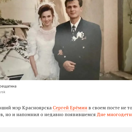
рещагина
krsk
ывший мэр Красноярска
Сергей Ерёмин
в своем посте не т
в, но и напомнил о недавно появившемся
Дне многодетн