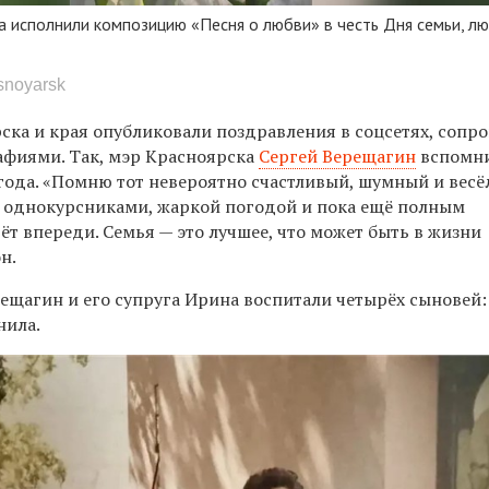
а исполнили композицию «Песня о любви» в честь Дня семьи, лю
snoyarsk
ска и края опубликовали поздравления в соцсетях, сопр
фиями. Так, мэр Красноярска
Сергей Верещагин
вспомн
года. «Помню тот невероятно счастливый, шумный и весё
 однокурсниками, жаркой погодой и пока ещё полным
т впереди. Семья — это лучшее, что может быть в жизни
н.
ещагин и его супруга Ирина воспитали четырёх сыновей:
нила.