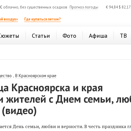
°C
облачно, без существенных осадков
Прогноз погоды
€
94,84
$
82,1
й воздух»
Где купаться летом?
Сюжеты
Статьи
Фото
Афиша
ТВ
,
ество
В Красноярском крае
а Красноярска и края
и жителей с Днем семьи, лю
 (видео)
ается День семьи, любви и верности.
В честь праздника г