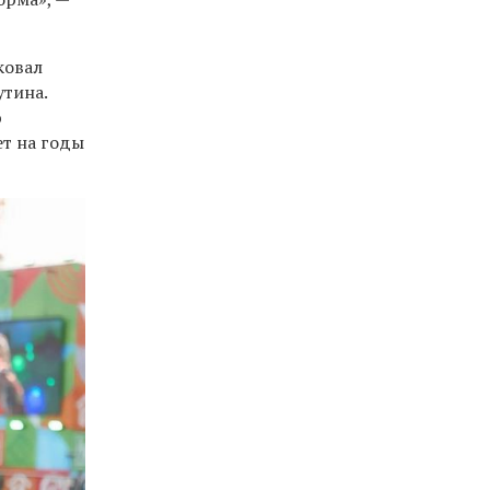
ковал
утина.
ю
т на годы