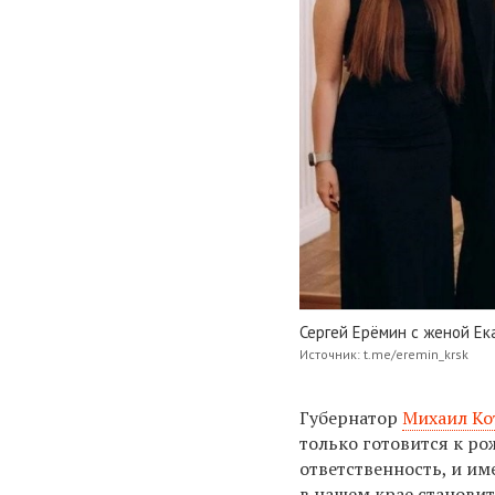
Сергей Ерёмин с женой Е
Источник: t.me/eremin_krsk
Губернатор
Михаил Ко
только готовится к ро
ответственность, и име
в нашем крае становит