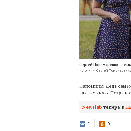
Сергей Пономаренко с семь
Источник: Сергей Пономаренк
Напомним, День семьи
святых князя Петра и
Newslab
теперь в
М
0
0