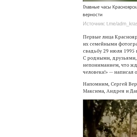
Главные часы Красноярск
верности
Источник: t.me/adm_kra
Первые лица Краснояр
их семейными фотогра
свадьбу 29 июля 1995 
С родными, друзьями,
непониманием, что ждё
человека!» — написал о
Напомним, Сергей Вер
Максима, Андрея и Да