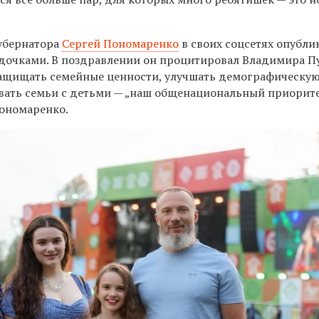
убернатора
Сергей Пономаренко
в своих соцсетях опубли
 дочками. В поздравлении он процитировал Владимира П
защищать семейные ценности, улучшать демографическу
ать семьи с детьми — „наш общенациональный приорите
Пономаренко.