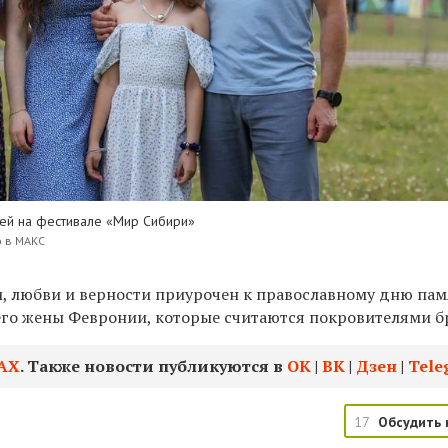
ей на фестивале «Мир Сибири»
о в МАКС
, любви и верности приурочен к православному дню па
 его жены Февронии, которые считаются покровителями б
АХ
. Также новости публикуются в
ОК
|
ВК
|
Дзен
|
Tele
17
Обсудить 