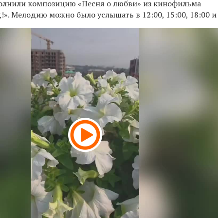
олнили композицию «Песня о любви» из кинофильма
». Мелодию можно было услышать в 12:00, 15:00, 18:00 и 