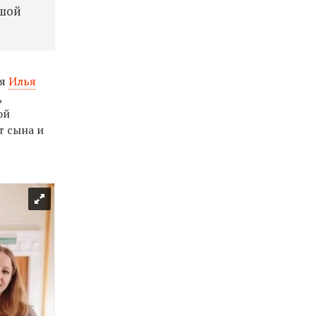
ьшой
ия
Илья
,
ой
т сына и