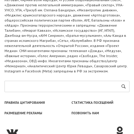
«Движение против нелегальной иммиграции», «Правый сектор», УНА-
УНСО, УПА, «Тризуб им. Степана Бандеры», «Мизантропик дивижн»,
«Меджлис крымскотатарского народа», движение «Артподготовка»,
общероссийская политическая партия «Воля», АУЕ, батальоны «Азов» и
«Айдар». Признаны террористическими и запрещены: «Движение
Талибан», «Имарат Кавказ», «Исламское государство» (ИГ, ИГИЛ),
Джебхад-ан-Нусра, «АУМ Синрике», «Братья-мусульмане», «Аль-Каида в
странах исламского Магриба», «Сеть», «Колумбайн». В РФ признана
нежелательной деятельность «Открытой России», издания «Проект
Медиа». СМИ-иноагентами признаны: телеканал «Дождь», «Медуза»,
«Важные истории», «Голос Америки», радио «Свобода», The Insider,
«Медиазона», ОВД-инфо. Иноагентами признаны общество/центр
«Мемориал», «Аналитический Центр Юрия Левады», Сахаровский центр.
Instagram и Facebook (Metа) запрещены в РФ за экстремизм.
ПРАВИЛА ЦИТИРОВАНИЯ
СТАТИСТИКА ПОСЕЩЕНИЙ
РАЗМЕЩЕНИЕ РЕКЛАМЫ
ПОЗВОНИТЬ НАМ